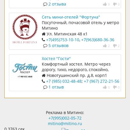
2 отзыва
0
0
Сеть мини-отелей "Фортуна"
Посуточный, почасовой отель у метро
Митино
Ул. Митинская 48 к1
+7(495)753-10-10
,
+7(963)680-36-36
5 отзывов
2
2
Хостел "Гости"
Комфортный хостел. Метро через
дорогу, тихо, недорого, спокойно,
все для достойного проживания
Новотушинский пр. д.8, корп1
+7 (985) 032-48-48
;
+7 (967) 272-21-56
1 отзыв
0
0
Реклама в Митино:
+7(995)002-05-72
mitino@mitino.ru
0.3763 сек.