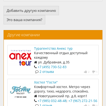
Добавить другую компанию
Это ваша компания?
Другие компании
Турагентство Анекс тур
Качественный отдых доступный
каждому
ул. Дубравная, д.35
+7 (495) 730-52-83
2 отзыва
2
1
Хостел "Гости"
Комфортный хостел. Метро через
дорогу, тихо, недорого, спокойно,
все для достойного проживания
Новотушинский пр. д.8, корп1
+7 (985) 032-48-48
;
+7 (967) 272-21-56
1 отзыв
0
0