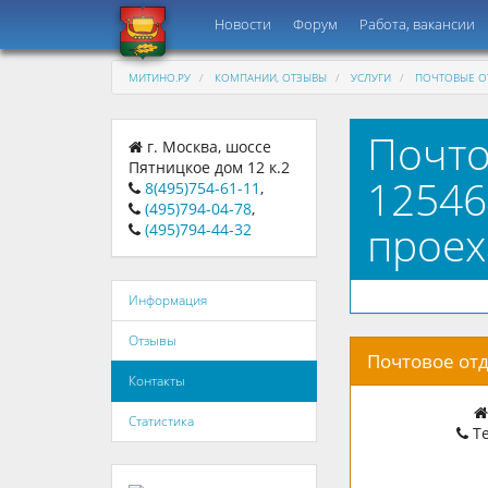
Новости
Форум
Работа, вакансии
МИТИНО.РУ
КОМПАНИИ, ОТЗЫВЫ
УСЛУГИ
ПОЧТОВЫЕ О
Почто
г. Москва, шоссе
Пятницкое дом 12 к.2
12546
8(495)754-61-11
,
(495)794-04-78
,
проех
(495)794-44-32
Информация
Отзывы
Почтовое отд
Контакты
Статистика
Те