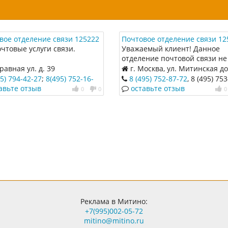
вое отделение связи 125222
Почтовое отделение связи 12
очтовые услуги связи.
Уважаемый клиент! Данное
отделение почтовой связи не
осуществляет доставку
авная ул. д. 39
г. Москва, ул. Митинская д
отправлений. Обращаем Ваш
5) 794-42-27
;
8(495) 752-16-
8 (495) 752-87-72
, 8 (495) 753
внимание, что его индекс нел
01
авьте отзыв
оставьте отзыв
0
0
0
ука
Реклама в Митино:
+7(995)002-05-72
mitino@mitino.ru