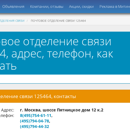
Объявления
Компании, отзывы
Акции, скидки
Реклама в Мити
ТДЕЛЕНИЯ СВЯЗИ
ПОЧТОВОЕ ОТДЕЛЕНИЕ СВЯЗИ 125464
вое отделение связи
4, адрес, телефон, как
ать
еление связи 125464, контакты
Адрес:
г. Москва, шоссе Пятницкое дом 12 к.2
лефон:
8(495)754-61-11
,
(495)794-04-78
,
(495)794-44-32