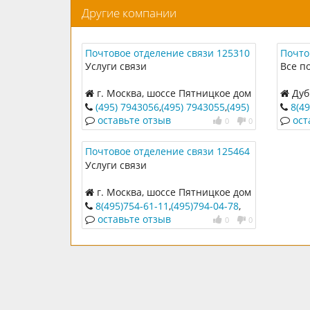
Другие компании
Почтовое отделение связи 125310
Почто
Услуги связи
Все п
г. Москва, шоссе Пятницкое дом
Дубр
43 к.1
(495) 7943056
,
(495) 7943055
,
(495)
8(49
7521010
11
оставьте отзыв
ост
0
0
Почтовое отделение связи 125464
Услуги связи
г. Москва, шоссе Пятницкое дом
12 к.2
8(495)754-61-11
,
(495)794-04-78
,
(495)794-44-32
оставьте отзыв
0
0