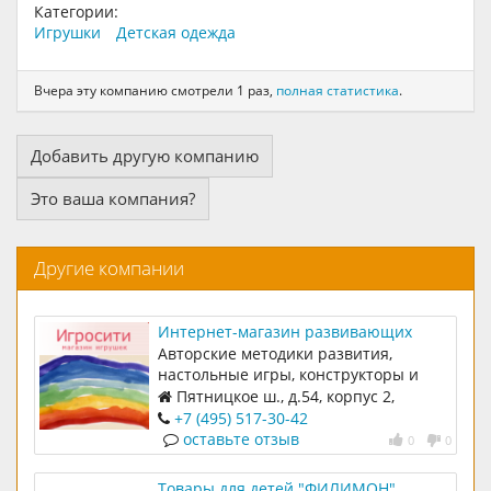
Категории:
Игрушки
Детская одежда
Вчера эту компанию смотрели 1 раз,
полная статистика
.
Добавить другую компанию
Это ваша компания?
Другие компании
Интернет-магазин развивающих
игрушек Игросити
Авторские методики развития,
настольные игры, конструкторы и
мозаики, книги и пособия, наборы для
Пятницкое ш., д.54, корпус 2,
творчества, игры на свежем воздухе и
строение 6, 1 этаж, офис 113
+7 (495) 517-30-42
многое другое!
оставьте отзыв
0
0
Товары для детей "ФИЛИМОН"