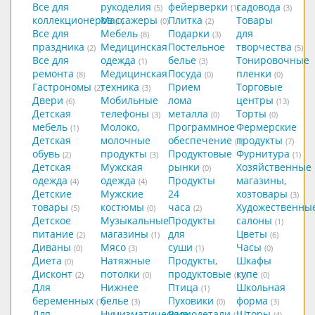
Все для
рукоделия
фейерверки
садовода
(5)
(1)
(3)
коллекционеров
Массажеры
Плитка
Товары
(0)
(0)
(2)
Все для
Мебель
Подарки
для
(8)
(3)
праздника
Медицинская
Постельное
творчества
(2)
(5)
Все для
одежда
белье
Тонировочные
(1)
(3)
ремонта
Медицинская
Посуда
пленки
(8)
(0)
(0)
Гастрономы
техника
Прием
Торговые
(2)
(3)
Двери
Мобильные
лома
центры
(6)
(13)
Детская
телефоны
металла
Торты
(3)
(0)
(0)
мебель
Молоко,
Программное
Фермерские
(1)
Детская
молочные
обеспечение
продукты
(1)
(7)
обувь
продукты
Продуктовые
Фурнитура
(2)
(3)
(1)
Детская
Мужская
рынки
Хозяйственные
(0)
одежда
одежда
Продукты
магазины,
(4)
(4)
Детские
Мужские
24
хозтовары
(3)
товары
костюмы
часа
Художественны
(5)
(0)
(2)
Детское
Музыкальные
Продукты
салоны
(1)
питание
магазины
для
Цветы
(2)
(1)
(6)
Диваны
Мясо
суши
Часы
(0)
(3)
(1)
(0)
Диета
Натяжные
Продукты,
Шкафы
(0)
Дисконт
потолки
продуктовые
купе
(2)
(0)
(11)
(0)
Для
Нижнее
Птица
Школьная
(1)
беременных
белье
Пуховики
форма
(1)
(3)
(0)
(3)
Для
Нумизматические
Радиодетали
Шторы
(1)
(4)