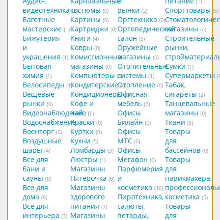
Аудио-,
Карнавальные
и
питание
(1)
видеотехника
костюмы
рынки
Спорттовары
(2)
(0)
(2)
(5)
Багетные
Картины
Оргтехника
Стоматологичес
(0)
(0)
мастерские
Картриджи
Ортопедический
магазины
(1)
(0)
(4)
Бижутерия
Книги
салон
Строительные
(4)
(5)
и
Ковры
Оружейные
рынки,
(0)
украшения
Комиссионные
магазины
стройматериал
(1)
(0)
Бытовая
магазины
Отопительные
Сумки
(0)
(1)
химия
Компьютеры
системы
Супермаркеты
(1)
(5)
(1)
(
Велосипеды
Кондитерские
Отопление
Табак,
(1)
(4)
(0)
Вещевые
Кондиционеры
Офисная
сигареты
(0)
(2)
рынки
Кофе и
мебель
Танцевальные
(0)
(0)
Видеонаблюдение
чай
Офисы
магазины
(1)
(1)
(0)
Водоснабжение
Краски
Билайн
Ткани
(1)
(0)
(0)
(5)
Военторг
Куртки
Офисы
Товары
(0)
(0)
Воздушные
Кухни
МТС
для
(5)
(0)
шары
Ломбарды
Офисы
бассейнов
(4)
(3)
(0)
Все для
Люстры
Мегафон
Товары
(1)
(0)
бани и
Магазины
Парфюмерия
для
сауны
Пятерочка
и
парикмахера,
(0)
(0)
Все для
Магазины
косметика
профессиональ
(16)
дома
здорового
Пиротехника,
косметика
(8)
(5)
Все для
питания
салюты,
Товары
(7)
интерьера
Магазины
петарды,
для
(3)