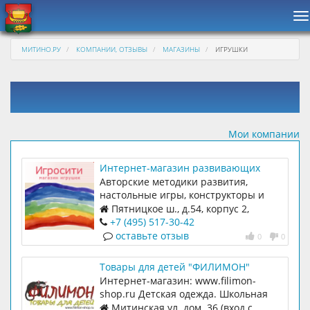
Н
МИТИНО.РУ
КОМПАНИИ, ОТЗЫВЫ
МАГАЗИНЫ
ИГРУШКИ
Мои компании
Интернет-магазин развивающих
игрушек Игросити
Авторские методики развития,
настольные игры, конструкторы и
мозаики, книги и пособия, наборы для
Пятницкое ш., д.54, корпус 2,
творчества, игры на свежем воздухе и
строение 6, 1 этаж, офис 113
+7 (495) 517-30-42
многое другое!
оставьте отзыв
0
0
Товары для детей "ФИЛИМОН"
Интернет-магазин: www.filimon-
shop.ru Детская одежда. Школьная
форма.Карнавальные костюмы.
Митинская ул. дом. 36 (вход с