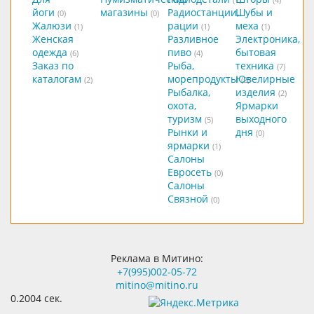
йоги
магазины
Радиостанции,
Шубы и
(0)
(0)
Жалюзи
рации
меха
(1)
(1)
(1)
Женская
Разливное
Электроника,
одежда
пиво
бытовая
(6)
(4)
Заказ по
Рыба,
техника
(7)
каталогам
морепродукты
Ювелирные
(2)
(2)
Рыбалка,
изделия
(2)
охота,
Ярмарки
туризм
выходного
(5)
Рынки и
дня
(0)
ярмарки
(1)
Салоны
Евросеть
(0)
Салоны
Связной
(0)
Реклама в Митино:
+7(995)002-05-72
mitino@mitino.ru
0.2004 сек.