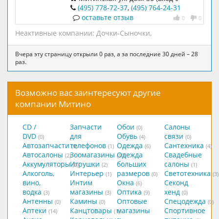
торца)
(495) 778-72-37
,
(495) 764-24-31
оставьте отзыв
0
0
Неактивные компании:
Дочки-Сыночки
,
Вчера эту страницу открыли 0 раз, а за последние 30 дней – 28
раз.
Возможно вас заинтересуют другие
компании Митино
CD /
Запчасти
Обои
Салоны
(0)
DVD
для
Обувь
связи
(0)
(4)
(0)
Автозапчасти
телефонов
Одежда
Сантехника
(9)
(1)
(6)
(4)
Автосалоны
Зоомагазины
Одежда
Свадебные
(2)
(10)
Аккумуляторы
Игрушки
больших
салоны
(0)
(2)
(1)
Алкоголь,
Интерьер
размеров
Светотехника
(1)
(0)
(3)
вино,
Интим
Окна
Секонд
(6)
водка
магазины
Оптика
хенд
(3)
(3)
(9)
(0)
Антенны
Камины
Оптовые
Спецодежда
(0)
(0)
(0)
Аптеки
Канцтовары
магазины
Спортивное
(14)
(1)