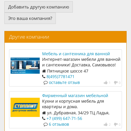
Добавить другую компанию
Это ваша компания?
Другие компании
Мебель и сантехника для ванной
Интернет-магазин мебели для ванной
и сантехники! Доставка, Самовывоз!
Пятницкое шоссе 47
8(495)7781471
оставьте отзыв
1
0
Фирменный магазин мебельной
фабрики "Столплит"
Кухни и корпусная мебель для
квартиры и дома.
ул. Дубравная, 34/29 ТЦ Ладья,
цокольный этаж
+7 (499) 647-71-56
6 отзывов
2
0