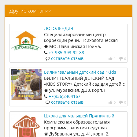
Другие компании
ЛОГОЛЕНДиЯ
Специализированный центр
коррекции речи. Психологическая
диагностика, диагностика уровня
МО, Павшинская Пойма,
развития и подготовки к школе
Красногорский бульвар, д.13к1, (вход
+7-985-393-92-88
со стороны бульвара)
оставьте отзыв
1
0
Билингвальный детский сад "Kids
story"
БИЛИНГВАЛЬНЫЙ ДЕТСКИЙ САД
«KiDS STORY» Детский сад для детей с
1,2 до 7 лет. Развивающие студии,
ул. Муравская, д.38, корп.1
кружки, секции, мастер-классы,
+7(936)2464167
спектакли, шоу с 8 мес. до 15 лет
оставьте отзыв
0
0
Школа для малышей Пряничный
домик
Комплексная образовательная
программа, занятия ведут как
воспитатели, так и
Дубравная ул., д. 41, корп. 2.