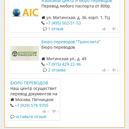
Языковой центр и бюро переводов
"AIC"
Перевод любого паспорта от 800р.
ул. Митинская, д. 36, корп. 1, ТЦ
КОВЧЕГ, офис 423, 421
+7 (495) 502-31-53
1 отзыв
1
1
Бюро переводов "Транслита"
Бюро переводов
Митинская ул., д. 49
+7 (915) 429-22-96
2 отзыва
0
0
БЮРО ПЕРЕВОДОВ
Наш центр осуществит
перевод документов на
любой из известных
Москва, Пятницкое
языков в самые
шоссе, д.27, корп.1
+7 (929) 578-9705
короткие сроки.
0
0
оставьте отзыв