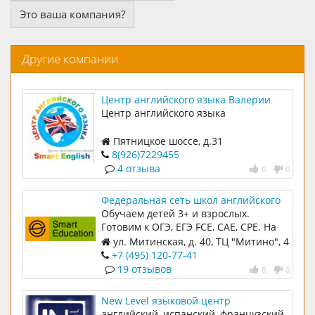
Это ваша компания?
Другие компании
Центр английского языка Валерии
Федоровой
Центр английского языка
Пятницкое шоссе, д.31
8(926)7229455
4 отзыва
0
0
Федеральная сеть школ английского
языка Smart Education
Обучаем детей 3+ и взрослых.
Готовим к ОГЭ, ЕГЭ FCE, CAE, CPE. На
рынке 12 лет. Онлайн и оффлайн
ул. Митинская, д. 40, ТЦ "Митино", 4
формат обучения. Ежегодно обучаем
этаж
+7 (495) 120-77-41
1000 детей и 600 взрослых.
19 отзывов
8
0
New Level языковой центр
английский, испанский, французский,