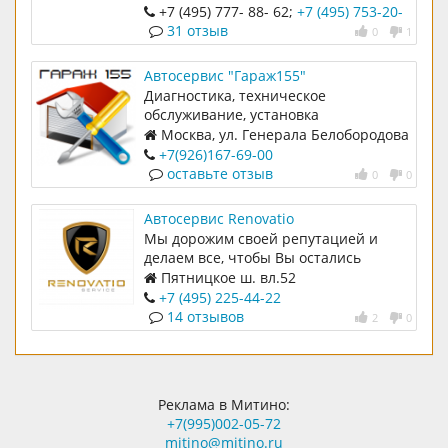
+7 (495) 777- 88- 62;
+7 (495) 753-20-
01
31 отзыв
0
1
Автосервис "Гараж155"
Диагностика, техническое
обслуживание, установка
дополнительного оборудования,
Москва, ул. Генерала Белобородова
ремонт автомобилей срочно.
вл.44
+7(926)167-69-00
оставьте отзыв
0
0
Автосервис Renovatio
Мы дорожим своей репутацией и
делаем все, чтобы Вы остались
довольны нашей работой и Вам было
Пятницкое ш. вл.52
приятно, выгодно и удобно с нами
+7 (495) 225-44-22
сотрудничать
14 отзывов
2
0
Реклама в Митино:
+7(995)002-05-72
mitino@mitino.ru