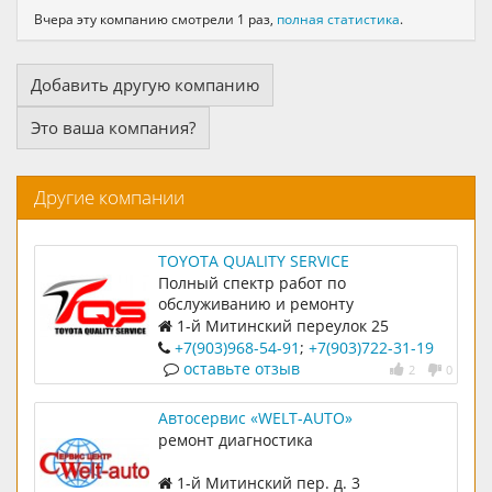
Вчера эту компанию смотрели 1 раз,
полная статистика
.
Добавить другую компанию
Это ваша компания?
Другие компании
TOYOTA QUALITY SERVICE
Полный спектр работ по
обслуживанию и ремонту
автомобилей TOYOTA и LEXUS.
1-й Митинский переулок 25
(143441)
+7(903)968-54-91
;
+7(903)722-31-19
оставьте отзыв
2
0
Автосервис «WELT-AUTO»
ремонт диагностика
1-й Митинский пер. д. 3