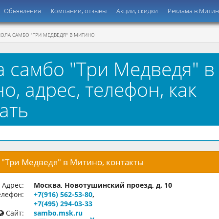
Объявления
Компании, отзывы
Акции, скидки
Реклама в Мити
ОЛА САМБО "ТРИ МЕДВЕДЯ" В МИТИНО
 самбо "Три Медведя" в
о, адрес, телефон, как
ать
"Три Медведя" в Митино, контакты
Адрес:
Москва, Новотушинский проезд, д. 10
лефон:
+7(916) 562-53-80
,
+7(495) 294-03-33
Сайт:
sambo.msk.ru