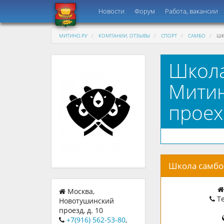
Новости
Форум
Работа, вакансии
МИТИНО.РУ
КОМПАНИИ, ОТЗЫВЫ
СПОРТ
САМБО
ШК
Школа
Митин
проех
Школа самбо 
Москва,
Те
Новотушинский
проезд, д. 10
+7(916) 562-53-80
,