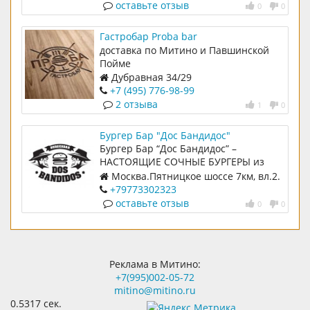
оставьте отзыв
0
0
Гастробар Proba bar
доставка по Митино и Павшинской
Пойме
Дубравная 34/29
+7 (495) 776-98-99
2 отзыва
1
0
Бургер Бар "Дос Бандидос"
Бургер Бар “Дос Бандидос” –
НАСТОЯЩИЕ СОЧНЫЕ БУРГЕРЫ из
МРАМОРНОЙ ГОВЯДИНЫ на вынос и
Москва.Пятницкое шоссе 7км, вл.2.
на доставку
ТП ОТРАДА
+79773302323
оставьте отзыв
0
0
Реклама в Митино:
+7(995)002-05-72
mitino@mitino.ru
0.5317 сек.