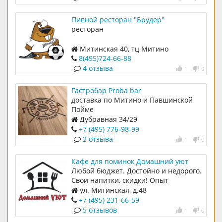
Пивной ресторан "Брудер"
ресторан
Митинская 40, тц Митино
8(495)724-66-88
4 отзыва
1
0
Гастробар Proba bar
доставка по Митино и Павшинской
Пойме
Дубравная 34/29
+7 (495) 776-98-99
2 отзыва
1
0
Кафе для поминок Домашний уют
Любой бюджет. Достойно и недорого.
Свои напитки, скидки! Опыт
проведения поминок. Отзывчивый
ул. Митинская, д.48
персонал. 100% гарантия качества.
+7 (495) 231-66-59
спокойный интерьер
5 отзывов
1
0