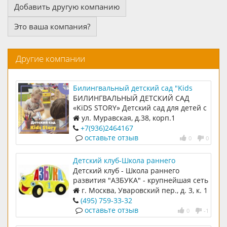
Добавить другую компанию
Это ваша компания?
Другие компании
Билингвальный детский сад "Kids
story"
БИЛИНГВАЛЬНЫЙ ДЕТСКИЙ САД
«KiDS STORY» Детский сад для детей с
1,2 до 7 лет. Развивающие студии,
ул. Муравская, д.38, корп.1
кружки, секции, мастер-классы,
+7(936)2464167
спектакли, шоу с 8 мес. до 15 лет
оставьте отзыв
0
0
Детский клуб-Школа раннего
развития
Детский клуб - Школа раннего
развития "АЗБУКА" - крупнейшая сеть
детских клубов в Москве и
г. Москва, Уваровский пер., д. 3, к. 1
Московской области.
(495) 759-33-32
оставьте отзыв
0
-1