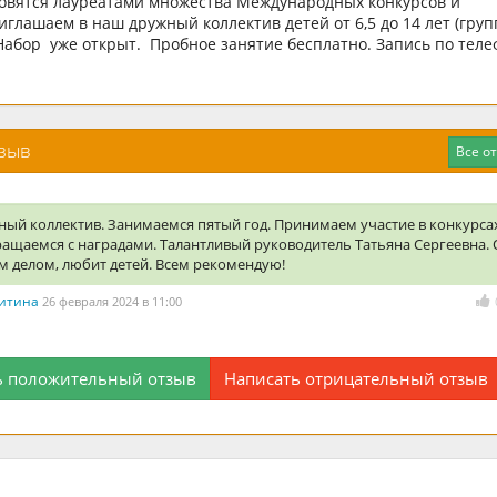
овятся лауреатами множества Международных конкурсов и
иглашаем в наш дружный коллектив детей от 6,5 до 14 лет (гру
 Набор уже открыт. Пробное занятие бесплатно. Запись по тел
тзыв
Все о
ый коллектив. Занимаемся пятый год. Принимаем участие в конкурса
ращаемся с наградами. Талантливый руководитель Татьяна Сергеевна.
м делом, любит детей. Всем рекомендую!
китина
26 февраля 2024 в 11:00
ь положительный отзыв
Написать отрицательный отзыв