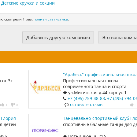
Детские кружки и секции
ю смотрели 1 раз,
полная статистика
.
Добавить другую компанию
Это ваша комп
"Арабеск" профессиональная шко
современного танца и спорта
 от 3х
Профессиональная школа
современного танца и спорта
ул.Митинская д.44 корпус 1
+7 (495) 759-48-88
,
+7 (495) 794-0
оставьте отзыв
1
0
1
 Глория-
Танцевально-спортивный клуб Гл
Данс на Пятницком шоссе
я детей
спортивные бальные танцы для д
1455
Пятницкое ш. 21А