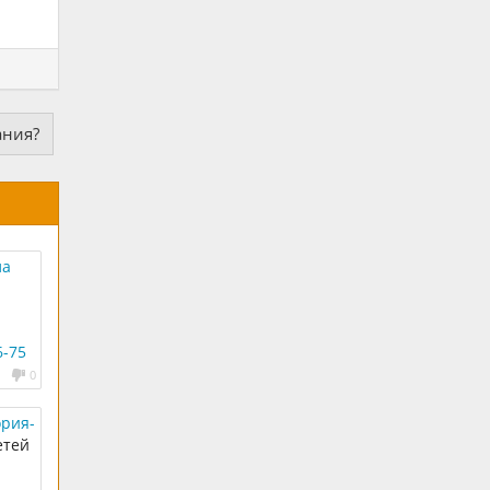
ания?
ла
6-75
0
ория-
етей