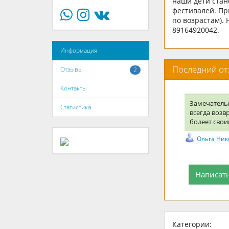
наши дети стан
фестивалей. Пр
по возрастам).
89164920042.
Информация
Последний о
Отзывы
2
Контакты
Замечательн
Статистика
всегда возв
болеет свои
Ольга Ни
Написат
Категории: