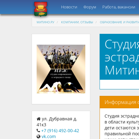
Новости
Форум
Работа, вакансии
МИТИНО.РУ
КОМПАНИИ, ОТЗЫВЫ
ОБРАЗОВАНИЕ И РАЗВИТ
Студи
эстра
Мити
Информация 
Студия эстрадн
ул. Дубравная д.
в области культ
41к3
дети остаются 
+7 (916) 492-00-42
правильной пос
vk.com