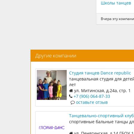
Школы танцев
Вчера эту компани
Другие компании
Студия танцев Dance republic
танцевальная студия для детей
лет
ул. Митинская, д.24а, стр. 1
+7 (906) 064-87-33
оставьте отзыв
Танцевально-спортивный клуб
Данс на Пенягинской
спортивные бальные танцы дл
ул. Пенягинская, д.14 ГБОУ 