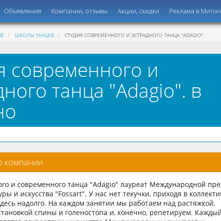
Объявления
Компании, отзывы
Акции, скидки
Реклама в Мити
ИЕ
ШКОЛЫ ТАНЦЕВ
СТУДИЯ СОВРЕМЕННОГО И ЭСТРАДНОГО ТАНЦА "ADAGIO".
я современного и
дного танца "Adagio". в
но
о компании
ого и современного танца "Adagio" лауреат Международной пр
уры и искусства "Fossart". У нас нет текучки, приходя в коллекти
здесь надолго. На каждом занятии мы работаем над растяжкой,
тановкой спины и голеностопа и, конечно, репетируем. Каждый