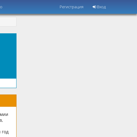
но
Регистрация
Вход
емии
в,
 год