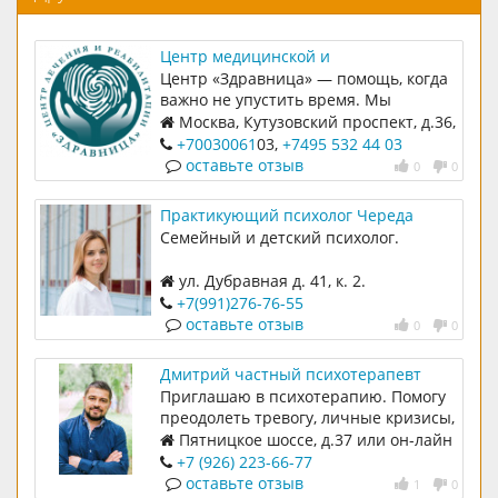
Центр медицинской и
психологической помощи
Центр «Здравница» — помощь, когда
"Здравница"
важно не упустить время. Мы
специализируемся на лечении
Москва, Кутузовский проспект, д.36,
зависимостей и восстановлении
стр. 1, пом.101
+70030061
03,
+7495 532 44 03
психического здоровья. Работаем с
оставьте отзыв
0
0
2017 года, оказываем комплексную
помощь при алкоголизме,
Практикующий психолог Череда
наркомании, игромании, РПП,
Анастасия
Семейный и детский психолог.
тревожных расстройствах и
созависимости.
ул. Дубравная д. 41, к. 2.
+7(991)276-76-55
оставьте отзыв
0
0
Дмитрий частный психотерапевт
Приглашаю в психотерапию. Помогу
преодолеть тревогу, личные кризисы,
нормализовать семейные отношения,
Пятницкое шоссе, д.37 или он-лайн
обрести внутренние опоры и радость
+7 (926) 223-66-77
жизни. Бережно и с уважением.
оставьте отзыв
1
0