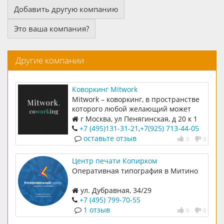
Добавить другую компанию
Это ваша компания?
Другие компании
Коворкинг Mitwork
Mitwork – коворкинг, в пространстве
которого любой желающий может
найти себе комфортное временное
г Москва, ул Пенягинская, д 20 к 1
или постоянное рабочее место.
+7 (495)131-31-21
,
+7(925) 713-44-05
Mitwork предлагает своим
оставьте отзыв
0
0
резидентами уютные кабинеты,
просторный open space, бесплатный
Центр печати Копирком
интернет, кофе-чай и снеки. А также
Оперативная типография в Митино
круглосуточный доступ в коворкинг
для постоянных резидентов и охрана
ул. Дубравная, 34/29
территории.
+7 (495) 799-70-55
1 отзыв
0
0