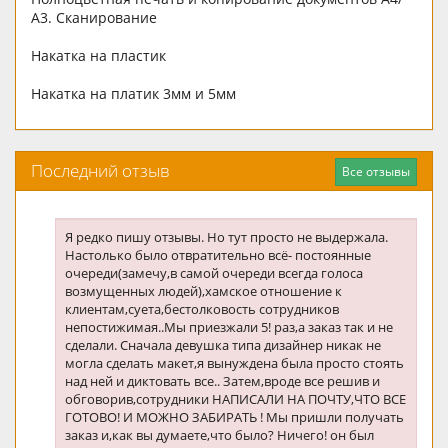
А3. Сканирование
Накатка на пластик
Накатка на платик 3мм и 5мм
Последний отзыв
Все отзывы
Я редко пишу отзывы. Но тут просто не выдержала.
Настолько было отвратительно всё- постоянные
очереди(замечу,в самой очереди всегда голоса
возмущенных людей),хамское отношение к
клиентам,суета,бестолковость сотрудников
непостижимая..Мы приезжали 5! раз,а заказ так и не
сделали. Сначала девушка типа дизайнер никак не
могла сделать макет,я вынуждена была просто стоять
над ней и диктовать все.. Затем,вроде все решив и
обговорив,сотрудники НАПИСАЛИ НА ПОЧТУ,ЧТО ВСЕ
ГОТОВО! И МОЖНО ЗАБИРАТЬ ! Мы пришли получать
заказ и,как вы думаете,что было? Ничего! он был