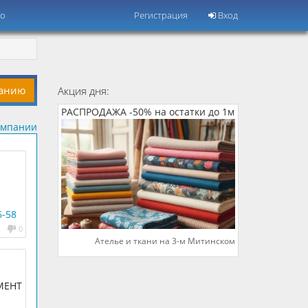
но
Регистрация
Вход
панию
Акция дня:
РАСПРОДАЖА -50% на остатки до 1м
омпании
6-58
0
Ателье и ткани на 3-м Митинском
МЕНТ