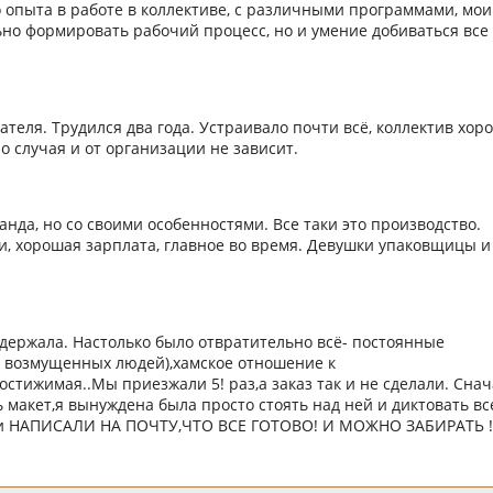
 опыта в работе в коллективе, с различными программами, мои
но формировать рабочий процесс, но и умение добиваться все
теля. Трудился два года. Устраивало почти всё, коллектив хор
ело случая и от организации не зависит.
нда, но со своими особенностями. Все таки это производство.
и, хорошая зарплата, главное во время. Девушки упаковщицы и
ыдержала. Настолько было отвратительно всё- постоянные
а возмущенных людей),хамское отношение к
остижимая..Мы приезжали 5! раз,а заказ так и не сделали. Сна
 макет,я вынуждена была просто стоять над ней и диктовать все
ики НАПИСАЛИ НА ПОЧТУ,ЧТО ВСЕ ГОТОВО! И МОЖНО ЗАБИРАТЬ !