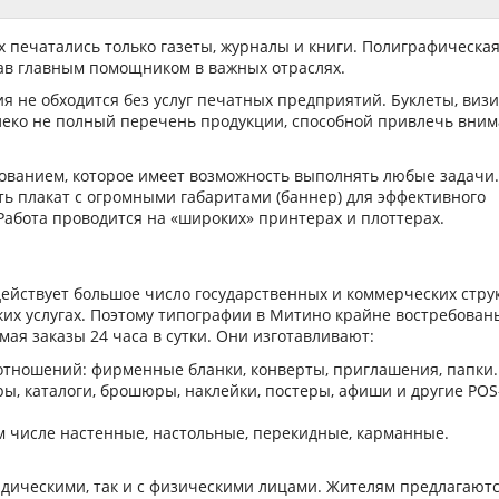
х печатались только газеты, журналы и книги. Полиграфическа
ав главным помощником в важных отраслях.
 не обходится без услуг печатных предприятий. Буклеты, визи
леко не полный перечень продукции, способной привлечь вни
ванием, которое имеет возможность выполнять любые задачи.
ь плакат с огромными габаритами (баннер) для эффективного
абота проводится на «широких» принтерах и плоттерах.
ействует большое число государственных и коммерческих струк
их услугах. Поэтому типографии в Митино крайне востребован
ая заказы 24 часа в сутки. Они изготавливают:
отношений: фирменные бланки, конверты, приглашения, папки.
ы, каталоги, брошюры, наклейки, постеры, афиши и другие POS
м числе настенные, настольные, перекидные, карманные.
дическими, так и с физическими лицами. Жителям предлагают