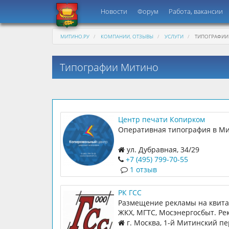
Новости
Форум
Работа, вакансии
МИТИНО.РУ
КОМПАНИИ, ОТЗЫВЫ
УСЛУГИ
ТИПОГРАФИИ
Типографии Митино
Центр печати Копирком
Оперативная типография в М
ул. Дубравная, 34/29
+7 (495) 799-70-55
1 отзыв
РК ГСС
Размещение рекламы на квит
ЖКХ, МГТС, Мосэнергосбыт. Ре
транспорте. Реклама на стенда
г. Москва, 1-й Митинский пе