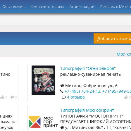
Объявления
Компании, отзывы
Акции, скидки
Реклама в Мити
Добавить ком
Мои к
Типография "Огни Эльфов"
итино
рекламно-сувенирная печать
Митино, Фабричная ул., 6
+7 (495) 764-24-13
,
+7 (495) 949-5
4 отзыва
0
0
0
Типография МосГорПринт
анциях
ТИПОГРАФИЯ "МОСГОРПРИНТ"
клама на
ПРЕДЛАГАЕТ ШИРОКИЙ АССОРТИ
х.
ПЕЧАТНОЙ И ШТЕМПЕЛЬНОЙ
реулок
ул. Митинская 36/1, ТЦ "Ковчег",