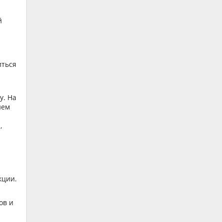
й
иться
у. На
ием
,
кции.
ов и