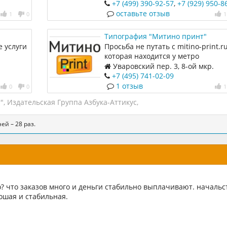
ПРОДУКЦИИ. КАЧЕСТВЕННО И В С
цокольный этаж, помещение 2Б
+7 (499) 390-92-57
,
+7 (929) 950-8
МЫ ИЗГОТОВИМ ДЛЯ ВАС
оставьте отзыв
1
0
1
Типография "Митино принт"
 услуги
Просьба не путать с mitino-print.ru
которая находится у метро
"Волоколамская"
Уваровский пер. 3, 8-ой мкр.
Митино (ост. Бассейн)
+7 (495) 741-02-09
1 отзыв
0
0
1
"
,
Издательская Группа Азбука-Аттикус
,
ей – 28 раз.
о? что заказов много и деньги стабильно выплачивают. начальс
ошая и стабильная.