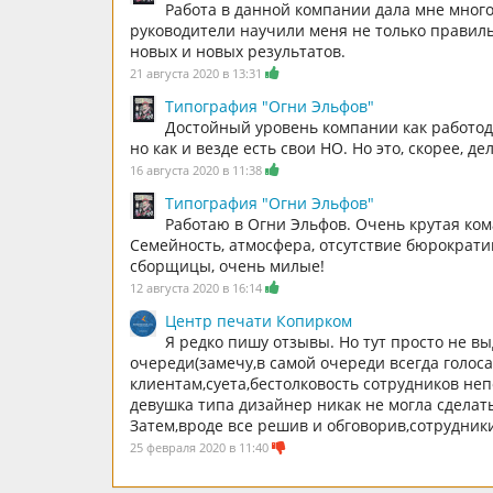
Работа в данной компании дала мне много
руководители научили меня не только правиль
новых и новых результатов.
21 августа 2020 в 13:31
Типография "Огни Эльфов"
Достойный уровень компании как работода
но как и везде есть свои НО. Но это, скорее, д
16 августа 2020 в 11:38
Типография "Огни Эльфов"
Работаю в Огни Эльфов. Очень крутая кома
Семейность, атмосфера, отсутствие бюрократи
сборщицы, очень милые!
12 августа 2020 в 16:14
Центр печати Копирком
Я редко пишу отзывы. Но тут просто не в
очереди(замечу,в самой очереди всегда голос
клиентам,суета,бестолковость сотрудников неп
девушка типа дизайнер никак не могла сделать
Затем,вроде все решив и обговорив,сотрудн
25 февраля 2020 в 11:40