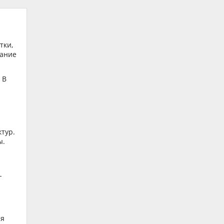
я
тки,
мание
 В
тур.
ы.
-
ся