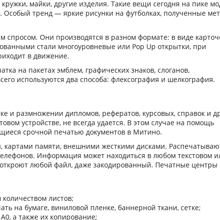
кружки, майки, другие изделия. Такие вещи сегодня на пике мо
а. Особый тренд — яркие рисунки на футболках, полученные ме
м спросом. Они производятся в разном формате: в виде карточ
бованными стали многоуровневые или Pop Up открытки, при
иходит в движение.
тка на пакетах эмблем, графических знаков, слоганов,
сего используются два способа: флексография и шелкография.
ке и размножении дипломов, рефератов, курсовых, справок и д
товом устройстве, не всегда удается. В этом случае на помощь
иеся срочной печатью документов в Митино.
, картами памяти, внешними жесткими дисками. Распечатываю
телефонов. Информация может находиться в любом текстовом и
откроют любой файл, даже закодированный. Печатные центры
 количеством листов;
ь на бумаге, виниловой пленке, баннерной ткани, сетке;
 А0, а также их копирование;