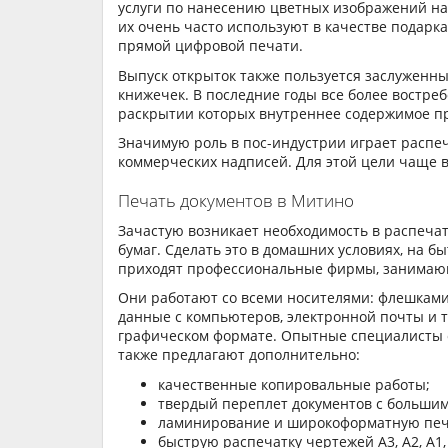
услуги по нанесению цветных изображений на 
их очень часто используют в качестве подарк
прямой цифровой печати.
Выпуск открыток также пользуется заслуженны
книжечек. В последние годы все более востре
раскрытии которых внутреннее содержимое пр
Значимую роль в пос-индустрии играет распеча
коммерческих надписей. Для этой цели чаще в
Печать документов в Митино
Зачастую возникает необходимость в распечат
бумаг. Сделать это в домашних условиях, на бы
приходят профессиональные фирмы, занимающ
Они работают со всеми носителями: флешками
данные с компьютеров, электронной почты и 
графическом формате. Опытные специалисты 
также предлагают дополнительно:
качественные копировальные работы;
твердый переплет документов с большим
ламинирование и широкоформатную печат
быструю распечатку чертежей А3, А2, А1,