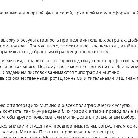
рованию договорной, финансовой, архивной и крупноформатно
высокую результативность при незначительных затратах. Доб
ном подходе. Прежде всего, эффективность зависит от дизайна,
с правильно подобранным и размещенным текстом.
ая миссия, справиться с которой под силу только профессионал
сти не так много. Поэтому часто можно столкнуться с объявлен
. Созданием листовок занимаются типографии Митино,
высококачественными ротационными и тигельными машинами
ю о типографиях Митино и о всех полиграфических услугах,
ь контакты таких учреждений, их график, а также проводимые а
 чтобы другие пользователи могли делать правильный выбор.
кольникам и студентам, предпринимателям, сотрудникам офис
играфия в Митино. Печатные производства и центры,
тельно существуют. Мы предоставляем только достоверные и