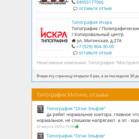
Полиграфия.
15
84955177966
оставьте отзыв
Типография Искра
Типография / Полиграфические
/ Копировальный центр
ул. Митинская, д.27А
+7 (929) 904-30-00
оставьте отзыв
Неактивные компании:
Типография "Моспринт
Вчера эту страницу открыли 0 раз, а за последние 30 дн
Типографии Митино, отзывы
Типография "Огни Эльфов"
да ребят нормальное контора. главное чт
нормальное, не слишком напрягают. а зп - хор
24 августа 2020 в 15:08
Типография "Огни Эльфов"