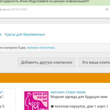
агодарность Инне Абдуллаевой за ценную информацию!!!
 февраля 2019 в 16:02
х
Курсы для беременных
ю смотрели 0 раз,
полная статистика
.
Добавить другую компанию
Это ваша комп
ь".
магазин Скоро мама
ь".
Модная одежда для будущих мам
латно!
м 5
Ангелов переулок, дом 1 корп.1