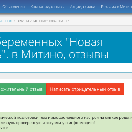
Объявления
Компании, отзывы
Акции, скидки
Реклама в Мити
ЕМЕННЫХ
КЛУБ БЕРЕМЕННЫХ "НОВАЯ ЖИЗНЬ".
беременных "Новая
". в Митино, отзывы
ложительный отзыв
Написать отрицательный отзыв
ческой подготовки тела и эмоционального настроя на мягкие роды, 
олезную, проверенную и актуальную информацию!
ТУЮ!