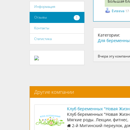
Большая бл
Информация
Evteeva
17
Отзывы
1
Контакты
Категории:
Статистика
Для беременны
Вчера эту компани
Другие компании
Клуб беременных "Новая Жизн
Клуб беременных "Новая Жизн
Мягкие роды. Лекции, фитнес,
дыхание. Первое занятие бесп
2-й Митинский переулок, до