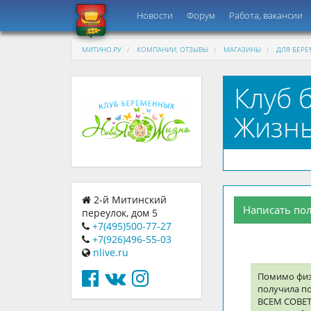
Новости
Форум
Работа, вакансии
МИТИНО.РУ
КОМПАНИИ, ОТЗЫВЫ
МАГАЗИНЫ
ДЛЯ БЕР
Клуб 
Жизнь
2-й Митинский
Написать по
переулок, дом 5
+7(495)500-77-27
+7(926)496-55-03
nlive.ru
Помимо физи
получила п
ВСЕМ СОВЕ