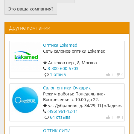
Это ваша компания?
Другие компании
Оптика Lokamed
Сеть салонов оптики Lokamed
Ангелов пер., 8, Москва
8-800-600-5703
1 отзыв
1
0
Салон оптики Очкарик
Режим работы: Понедельник -
Воскресенье: c 10.00 до 22.
ул. Дубравная, д. 34/29, ТЦ «Ладья»,
1 этаж
(495) 961-12-11
64 отзыва
1
1
ОПТИК СИТИ