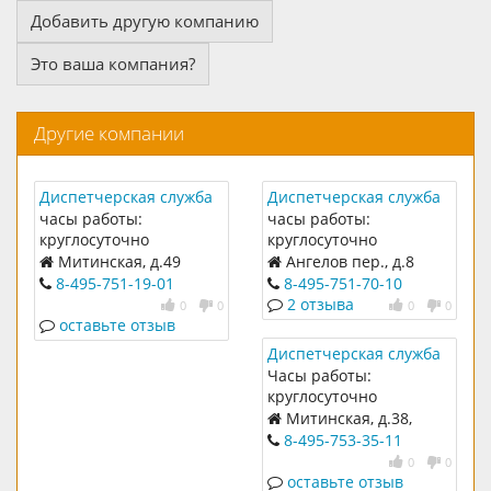
Добавить другую компанию
Это ваша компания?
Другие компании
Диспетчерская служба
Диспетчерская служба
№540
№16
часы работы:
часы работы:
круглосуточно
круглосуточно
Митинская, д.49
Ангелов пер., д.8
8-495-751-19-01
8-495-751-70-10
2 отзыва
0
0
0
0
оставьте отзыв
Диспетчерская служба
№537
Часы работы:
круглосуточно
Митинская, д.38,
корп.1
8-495-753-35-11
0
0
оставьте отзыв