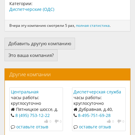
Категории:
Диспетчерские (ОДС)
Вчера эту компанию смотрели 5 раз,
полная статистика
.
Добавить другую компанию
Это ваша компания?
Другие компании
Центральная
Диспетчерская служба
Диспетчерская служба
№82
часы работы:
часы работы:
круглосуточно
круглосуточно
Пятницкое шоссе, д.
Дубравная, д.40,
23
корп.3
8 (495) 753-12-22
8-495-751-69-28
0
0
0
0
оставьте отзыв
оставьте отзыв