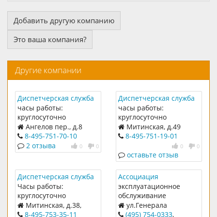
Добавить другую компанию
Это ваша компания?
Другие компании
Диспетчерская служба
Диспетчерская служба
№16
№540
часы работы:
часы работы:
круглосуточно
круглосуточно
Ангелов пер., д.8
Митинская, д.49
8-495-751-70-10
8-495-751-19-01
2 отзыва
0
0
0
0
оставьте отзыв
Диспетчерская служба
Ассоциация
№537
товариществ
Часы работы:
эксплуатационное
собственников жилья
круглосуточно
обслуживание
"Митинский
многоквартирных
Митинская, д.38,
ул.Генерала
оазис.Эксплуатация
домов, расположенных
корп.1
Белобородова, дом 19,
8-495-753-35-11
(495) 754-0333
,