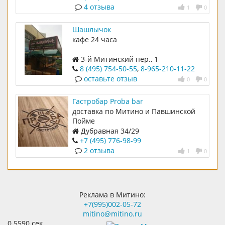
4 отзыва
1
0
Шашлычок
кафе 24 часа
3-й Митинский пер., 1
8 (495) 754-50-55
,
8-965-210-11-22
оставьте отзыв
0
0
Гастробар Proba bar
доставка по Митино и Павшинской
Пойме
Дубравная 34/29
+7 (495) 776-98-99
2 отзыва
1
0
Реклама в Митино:
+7(995)002-05-72
mitino@mitino.ru
0.5590 сек.