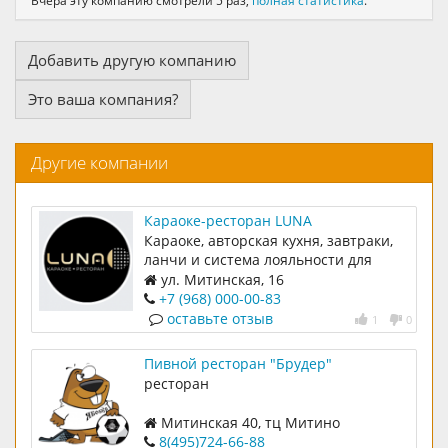
Вчера эту компанию смотрели 5 раз,
полная статистика
.
Добавить другую компанию
Это ваша компания?
Другие компании
Караоке-ресторан LUNA
Караоке, авторская кухня, завтраки,
ланчи и система лояльности для
наших гостей
ул. Митинская, 16
+7 (968) 000-00-83
оставьте отзыв
1
0
Пивной ресторан "Брудер"
ресторан
Митинская 40, тц Митино
8(495)724-66-88