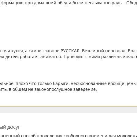
нформацию про домашний обед и были неслыханно рады . Обед
няя кухня, а самое главное РУССКАЯ. Вежливый персонал. Бол
ия детей, работает аниматор. Проводит с ними различные маст
ельное, плохо что только барыги, необоснованные вообще цены,
ить, в общем не законопослушное заведение.
ый досуг
раненный способ проведения свободного времени для молодеж