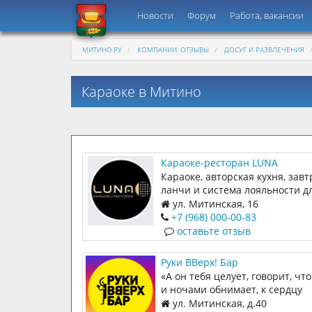
Новости
Форум
Работа, вакансии
МИТИНО.РУ
КОМПАНИИ, ОТЗЫВЫ
ДОСУГ И РАЗВЛЕЧЕНИЯ
Караоке в Митино
Караоке-ресторан LUNA
Караоке, авторская кухня, завт
ланчи и система лояльности д
наших гостей
ул. Митинская, 16
+7 (968) 000-00-83
оставьте отзыв
Руки ВВерх! Бар
«А он тебя целует, говорит, чт
и ночами обнимает, к сердцу
прижимает…» — что, знакомая
ул. Митинская, д.40