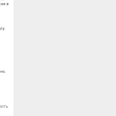
сия в
гу.
но.
рить