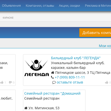
Объявления
Компании, отзывы
Акции, скидки
Реклама в Мити
КАРАОКЕ
Добавить ком
Мои к
Бильярдный клуб "ЛЕГЕНДА"
раки,
Уникальный бильярдный клуб,
ля
караоке, кальян-бар
Пятницкое шоссе, 3 ТЦ Пятница
этаж
+7 (999) 809-11-11
оставьте отзыв
1
0
0
Семейный ресторан "Домашний
компот"
о любит,
Семейный ресторан
Ул. Митинская, 53