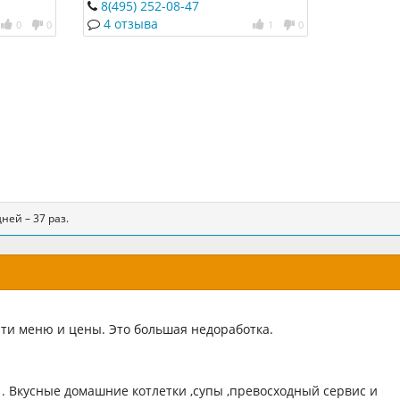
? Певец
8(495) 252-08-47
,
4 отзыва
0
0
1
0
азу.
ней – 37 раз.
йти меню и цены. Это большая недоработка.
. Вкусные домашние котлетки ,супы ,превосходный сервис и