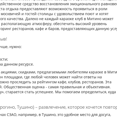
действенное средство восстановления эмоционального равнове
ста отдыха предоставляют возможность проявиться в роли
москвичей и гостей столицы с удовольствием поют и хотят
го качества. Далеко не каждый караоке клуб в Митино может
ь располагающую атмосферу, обеспечить высокий уровень
оринг ресторанов, кафе и баров, предоставляющих данную услу
зыв!
чше, нужно:
ости;
на данном ресурсе.
, акциями, скидками, предлагаемыми любителям караоке в Мити
н площадки, где любой человек может найти ответы на
жно проследить за рейтингом кафе, клубов, ресторанов. Эта
. Общественная оценка - самая правильная и объективная.
гу», старается стать успешнее. Мы помогаем определиться, куда
трогино, Тушино) – развлечение, которое хочется повто
ах СЗАО, например, в Тушино, это удобное место для досуга,