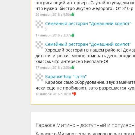
потрясающий интерьер . Случайно увидели и
что нужно -быстро ,вкусно ,недорого . От 310 р
26 января 2018 в 9:56
Семейный ресторан "Домашний компот"
)
17 января 2018 в 2:37
Семейный ресторан "Домашний компот"
Хороший ресторан в нашем районе! Домаш
детская игровая, можно отмечать день рожден
классы, что интересно БесплатнО!
17 января 2018 в 2:36
Караоке-бар "La-Fa"
Караоке само оборудование, звук замечат
чеки еще не пробивают, зато разрешается кур
18 января 2016 в 10:01
Караоке Митино – доступный и популярн
Караоке в Митино сегодня довольно распрост