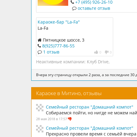
мелодия, охватила ностальгия
+7 (495) 926-26-10
Сергей Жуков открыл бар, клуб
оставьте отзыв
ресторан и машину времени ср
Караоке-бар "La-Fa"
La-Fa
Пятницкое шоссе, 3
8(925)777-86-55
1 отзыв
0
0
Неактивные компании:
Клуб Drive
,
Вчера эту страницу открыли 2 раза, а за последние 30 д
Караоке в Митино, отзывы
Семейный ресторан "Домашний компот"
Собираемся пойти, но нигде не можем на
28 мая 2018 в 17:57
Семейный ресторан "Домашний компот"
Прекрасно провели время с семьёй вчера 