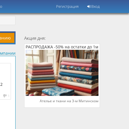
но
Регистрация
Вход
панию
Акция дня:
РАСПРОДАЖА -50% на остатки до 1м
омпании
 2
1
Ателье и ткани на 3-м Митинском