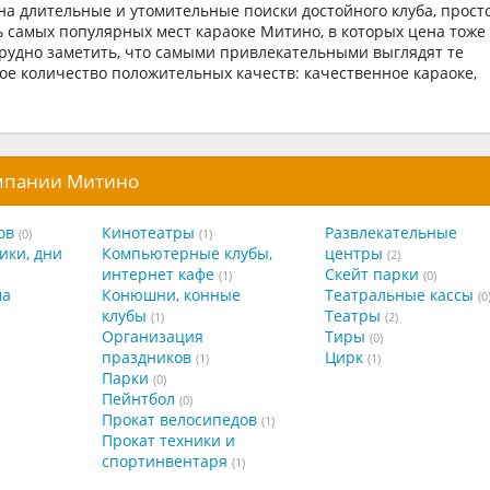
на длительные и утомительные поиски достойного клуба, прост
ь самых популярных мест караоке Митино, в которых цена тоже
трудно заметить, что самыми привлекательными выглядят те
е количество положительных качеств: качественное караоке,
омпании Митино
ов
Кинотеатры
Развлекательные
(0)
(1)
ики, дни
Компьютерные клубы,
центры
(2)
интернет кафе
Скейт парки
(1)
(0)
ма
Конюшни, конные
Театральные кассы
(0
клубы
Театры
(1)
(2)
Организация
Тиры
(0)
праздников
Цирк
(1)
(1)
Парки
(0)
Пейнтбол
(0)
Прокат велосипедов
(1)
Прокат техники и
спортинвентаря
(1)