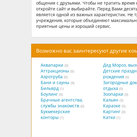
общения с друзьями. Чтобы не тратить время 
откройте сайт и выбирайте. Перед Вами десят
является одной из важных характеристик. Не 
учреждения, которые объединяют максимально
приятные цены и хороший сервис.
Возможно вас заинтересуют другие к
Аквапарки
Дед Мороз, выз
(0)
Аттракционы
Детские праздн
(0)
Аэротруба
рождения
(0)
(6)
Бани и сауны
Загородные до
(4)
Бильярд
отдыха
(1)
(0)
Боулинг
Зоопарки
(0)
(0)
Брачные агентства,
Кальян
(3)
службы знакомств
Караоке
(0)
(5)
Букмекерские
Картинг
(0)
конторы
Катки
(1)
(1)