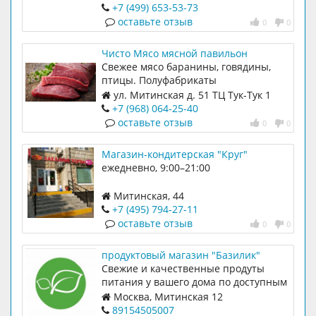
+7 (499) 653-53-73
оставьте отзыв
0
0
Чисто Мясо мясной павильон
Свежее мясо баранины, говядины,
птицы. Полуфабрикаты
ул. Митинская д. 51 ТЦ Тук-Тук 1
этаж
+7 (968) 064-25-40
оставьте отзыв
0
0
Магазин-кондитерская "Круг"
ежедневно, 9:00–21:00
Митинская, 44
+7 (495) 794-27-11
оставьте отзыв
0
0
продуктовый магазин "Базилик"
Свежие и качественные продуты
питания у вашего дома по доступным
ценам.
Москва, Митинская 12
89154505007