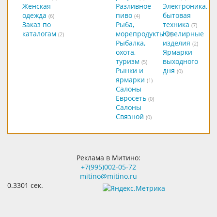
Женская
Разливное
Электроника,
одежда
пиво
бытовая
(6)
(4)
Заказ по
Рыба,
техника
(7)
каталогам
морепродукты
Ювелирные
(2)
(2)
Рыбалка,
изделия
(2)
охота,
Ярмарки
туризм
выходного
(5)
Рынки и
дня
(0)
ярмарки
(1)
Салоны
Евросеть
(0)
Салоны
Связной
(0)
Реклама в Митино:
+7(995)002-05-72
mitino@mitino.ru
0.3301 сек.