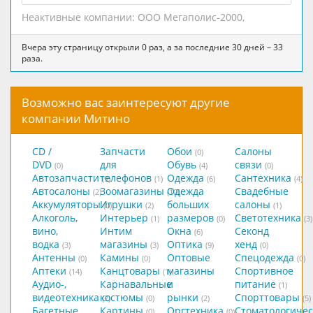
Неактивные компании:
ООО Мегаполис-2000
,
Вчера эту страницу открыли 0 раз, а за последние 30 дней – 33
раза.
Возможно вас заинтересуют другие
компании Митино
CD /
Запчасти
Обои
Салоны
(0)
DVD
для
Обувь
связи
(0)
(4)
(0)
Автозапчасти
телефонов
Одежда
Сантехника
(9)
(1)
(6)
(4)
Автосалоны
Зоомагазины
Одежда
Свадебные
(2)
(10)
Аккумуляторы
Игрушки
больших
салоны
(0)
(2)
(1)
Алкоголь,
Интерьер
размеров
Светотехника
(1)
(0)
(3)
вино,
Интим
Окна
Секонд
(6)
водка
магазины
Оптика
хенд
(3)
(3)
(9)
(0)
Антенны
Камины
Оптовые
Спецодежда
(0)
(0)
(0)
Аптеки
Канцтовары
магазины
Спортивное
(14)
(1)
Аудио-,
Карнавальные
и
питание
(1)
видеотехника
костюмы
рынки
Спорттовары
(2)
(0)
(2)
(5)
Багетные
Картины
Оргтехника
Стоматологичес
(0)
(0)