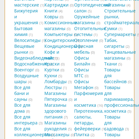
мастерские
Картриджи
Ортопедический
магазины
(1)
(0)
(4)
Бижутерия
Книги
салон
Строительные
(4)
(5)
и
Ковры
Оружейные
рынки,
(0)
украшения
Комиссионные
магазины
стройматериал
(1)
(0)
Бытовая
магазины
Отопительные
Сумки
(0)
(1)
химия
Компьютеры
системы
Супермаркеты
(1)
(5)
(1)
(
Велосипеды
Кондитерские
Отопление
Табак,
(1)
(4)
(0)
Вещевые
Кондиционеры
Офисная
сигареты
(0)
(2)
рынки
Кофе и
мебель
Танцевальные
(0)
(0)
Видеонаблюдение
чай
Офисы
магазины
(1)
(1)
(0)
Водоснабжение
Краски
Билайн
Ткани
(1)
(0)
(0)
(5)
Военторг
Куртки
Офисы
Товары
(0)
(0)
Воздушные
Кухни
МТС
для
(5)
(0)
шары
Ломбарды
Офисы
бассейнов
(4)
(3)
(0)
Все для
Люстры
Мегафон
Товары
(1)
(0)
бани и
Магазины
Парфюмерия
для
сауны
Пятерочка
и
парикмахера,
(0)
(0)
Все для
Магазины
косметика
профессиональ
(16)
дома
здорового
Пиротехника,
косметика
(8)
(5)
Все для
питания
салюты,
Товары
(7)
интерьера
Магазины
петарды,
для
(3)
Все для
рукоделия
фейерверки
садовода
(5)
(1)
(3)
коллекционеров
Массажеры
Плитка
Товары
(0)
(0)
(2)