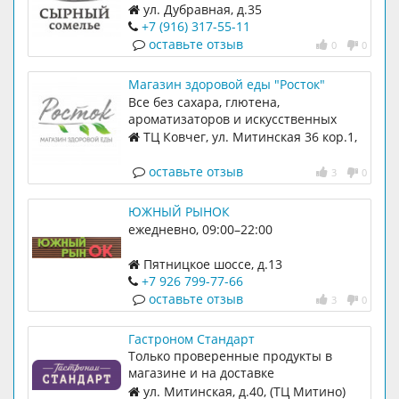
ул. Дубравная, д.35
+7 (916) 317-55-11
оставьте отзыв
0
0
Магазин здоровой еды "Росток"
Все без сахара, глютена,
ароматизаторов и искусственных
добавок
ТЦ Ковчег, ул. Митинская 36 кор.1,
цокольный этаж
оставьте отзыв
3
0
ЮЖНЫЙ РЫНОК
ежедневно, 09:00–22:00
Пятницкое шоссе, д.13
+7 926 799-77-66
оставьте отзыв
3
0
Гастроном Стандарт
Только проверенные продукты в
магазине и на доставке
ул. Митинская, д.40, (ТЦ Митино)