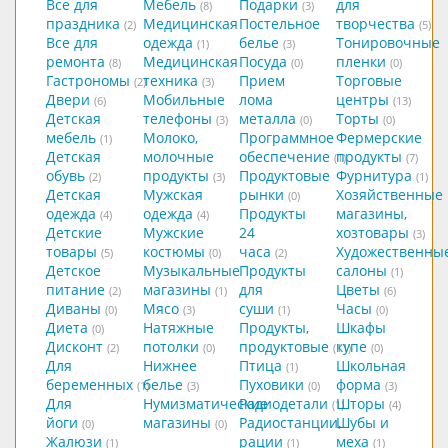
Все для
Мебель
Подарки
для
(8)
(3)
праздника
Медицинская
Постельное
творчества
(2)
(5)
Все для
одежда
белье
Тонировочные
(1)
(3)
ремонта
Медицинская
Посуда
пленки
(8)
(0)
(0)
Гастрономы
техника
Прием
Торговые
(2)
(3)
Двери
Мобильные
лома
центры
(6)
(13)
Детская
телефоны
металла
Торты
(3)
(0)
(0)
мебель
Молоко,
Программное
Фермерские
(1)
Детская
молочные
обеспечение
продукты
(1)
(7)
обувь
продукты
Продуктовые
Фурнитура
(2)
(3)
(1)
Детская
Мужская
рынки
Хозяйственные
(0)
одежда
одежда
Продукты
магазины,
(4)
(4)
Детские
Мужские
24
хозтовары
(3)
товары
костюмы
часа
Художественны
(5)
(0)
(2)
Детское
Музыкальные
Продукты
салоны
(1)
питание
магазины
для
Цветы
(2)
(1)
(6)
Диваны
Мясо
суши
Часы
(0)
(3)
(1)
(0)
Диета
Натяжные
Продукты,
Шкафы
(0)
Дисконт
потолки
продуктовые
купе
(2)
(0)
(11)
(0)
Для
Нижнее
Птица
Школьная
(1)
беременных
белье
Пуховики
форма
(1)
(3)
(0)
(3)
Для
Нумизматические
Радиодетали
Шторы
(1)
(4)
йоги
магазины
Радиостанции,
Шубы и
(0)
(0)
Жалюзи
рации
меха
(1)
(1)
(1)