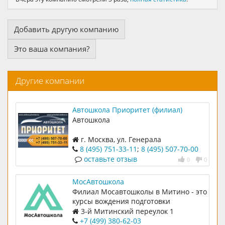
Добавить другую компанию
Это ваша компания?
Другие компании
Автошкола Приоритет (филиал)
Автошкола
г. Москва, ул. Генерала
Белобородова д.35/2
8 (495) 751-33-11
;
8 (495) 507-70-00
оставьте отзыв
0
0
МосАвтошкола
Филиал Мосавтошколы в Митино - это
курсы вождения подготовки
водителей на права категории B.
3-й Митинский переулок 1
+7 (499) 380-62-03