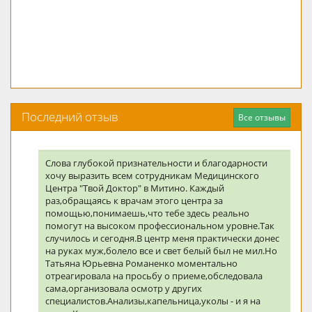
Последний отзыв
Все отзывы
Слова глубокой признательности и благодарности
хочу выразить всем сотрудникам Медицинского
Центра "Твой Доктор" в Митино. Каждый
раз,обращаясь к врачам этого центра за
помощью,понимаешь,что тебе здесь реально
помогут на высоком профессиональном уровне.Так
случилось и сегодня.В центр меня практически донес
на руках муж,болело все и свет белый был не мил.Но
Татьяна Юрьевна Романенко моментально
отреагировала на просьбу о приеме,обследовала
сама,организовала осмотр у других
специалистов.Анализы,капельница,уколы - и я на