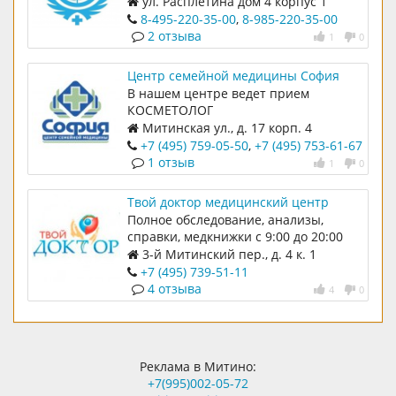
ул. Расплетина дом 4 корпус 1
пациенты, лично посещающие
8-495-220-35-00
,
8-985-220-35-00
медицинские офисы по
2 отзыва
1
0
рекомендации клинических
специалистов.
Центр семейной медицины София
В нашем центре ведет прием
КОСМЕТОЛОГ
Митинская ул., д. 17 корп. 4
+7 (495) 759-05-50
,
+7 (495) 753-61-67
1 отзыв
1
0
Твой доктор медицинский центр
Полное обследование, анализы,
справки, медкнижки с 9:00 до 20:00
без выходных
3-й Митинский пер., д. 4 к. 1
+7 (495) 739-51-11
4 отзыва
4
0
Реклама в Митино:
+7(995)002-05-72