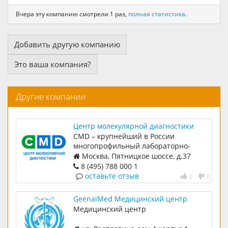
Вчера эту компанию смотрели 1 раз,
полная статистика
.
Добавить другую компанию
Это ваша компания?
Другие компании
Центр молекулярной диагностики
(CMD)
CMD – крупнейший в России
многопрофильный лабораторно-
диагностический центр и ведущий
Москва, Пятницкое шоссе, д.37
производитель тест-систем и
8 (495) 788 000 1
реагентов на основе молекулярных
оставьте отзыв
0
0
методов. Лабораторными услугами
CMD уже пользуются медицинские
GeenaiMed Медицинский центр
учреждения Москвы, Московской
Медицинский центр
области, регионов России и стран
СНГ, а также многочисленные