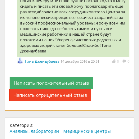
ногах.К вечеру мне стало лучше настолько,что я могу
сидеть и писать эти слова.Я хочу поблагодарить еще
раз всех,абсолютно всех сотрудников этого Центра за
их человеческие,прежде всего,качества,врачей за их
высокий профессиональный уровень! Я хочу всем им
пожелать никогда не болеть самим и пусть все
медицинские работники в нашей стране будут
похожими на них! Уверена,счастливых,радостных и
здоровых людей станет больше!Спасибо! Тина
Джендубаева
Тина Джендубаева
14 декабря 2016 в 20:51
0
0
Написать положительный отзыв
Написать отрицательный отзыв
Категории:
Анализы, лаборатории
Медицинские центры