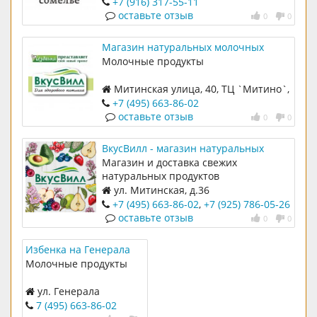
+7 (916) 317-55-11
оставьте отзыв
0
0
Магазин натуральных молочных
продуктов `Вкусвии` в ТЦ `Митино`
Молочные продукты
Митинская улица, 40, ТЦ `Митино`,
1 этаж
+7 (495) 663-86-02
оставьте отзыв
0
0
ВкусВилл - магазин натуральных
продуктов на Митинской, 36
Магазин и доставка свежих
натуральных продуктов
ул. Митинская, д.36
+7 (495) 663-86-02
,
+7 (925) 786-05-26
оставьте отзыв
0
0
Избенка на Генерала
Белобородова
Молочные продукты
ул. Генерала
Белобородова, д. 11 в
7 (495) 663-86-02