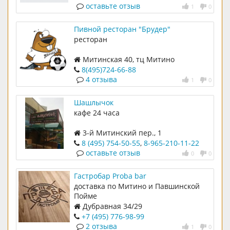
оставьте отзыв
1
0
Пивной ресторан "Брудер"
ресторан
Митинская 40, тц Митино
8(495)724-66-88
4 отзыва
1
0
Шашлычок
кафе 24 часа
3-й Митинский пер., 1
8 (495) 754-50-55
,
8-965-210-11-22
оставьте отзыв
0
0
Гастробар Proba bar
доставка по Митино и Павшинской
Пойме
Дубравная 34/29
+7 (495) 776-98-99
2 отзыва
1
0