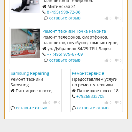
планшетов и телефонов,
восстановление информации в
Митинская 31
Митино.
8 (495) 998-72-98
оставьте отзыв
0
0
Ремонт техники Точка Ремонта
Ремонт телефонов, смартфонов,
планшетов, ноутбуков, компьютеров,
моноблоков c 09:00 до 22:00 без
ул. Дубравная 34/29 ТРЦ Ладья
выходных
+7 (495) 979-67-09
оставьте отзыв
0
0
Samsung Repairing
Ремонтсервис в
Митино
Ремонт техники
Предоставляем услуги
Samsung
по ремонту техники
Пятницкое шоссе,
Пятницкое шоссе 18
д.18
+79268833708
0
0
0
0
оставьте отзыв
оставьте отзыв