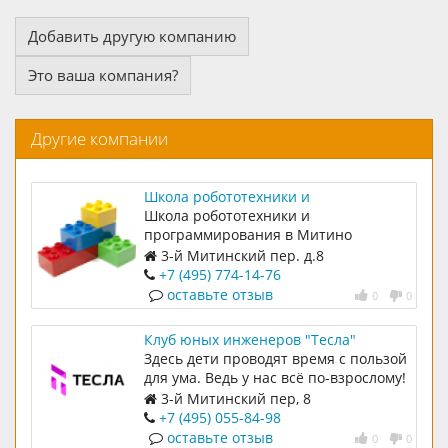
Добавить другую компанию
Это ваша компания?
Другие компании
Школа робототехники и
программирования для детей
Школа робототехники и
РобоЛабиринт
программирования в Митино
3-й Митинский пер. д.8
+7 (495) 774-14-76
оставьте отзыв
0
0
Клуб юных инженеров "Тесла"
Здесь дети проводят время с пользой
для ума. Ведь у нас всё по-взрослому!
3-й Митинский пер, 8
+7 (495) 055-84-98
оставьте отзыв
0
0