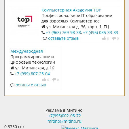
Компьютерная Академия ТОР
Профессиональное IT-образование
для взрослых Компьютерное
образование для детей 7-14 лет
ул. Митинская д. 36, корп. 1, ТЦ
Ковчег
+7 (968) 769-98-38
,
+7 (495) 085-33-83
оставьте отзыв
0
0
Международная
КиберШкола
Программирование и
программирования
цифровые технологии
KIBERone
для детей 6-14 лет!
ул. Митинская, д.16
+7 (999) 807-25-04
0
0
оставьте отзыв
Реклама в Митино:
+7(995)002-05-72
mitino@mitino.ru
0.3750 сек.