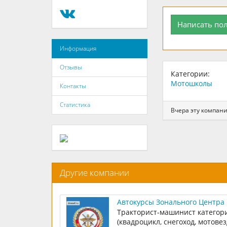
Написать по
Информация
Отзывы
Категории:
Мотошколы
Контакты
Статистика
Вчера эту компани
Другие компании
Автокурсы Зонального Центра
Подготовки ДОСААФ СЗАО
Тракторист-машинист категор
(квадроцикл, снегоход, мотовез