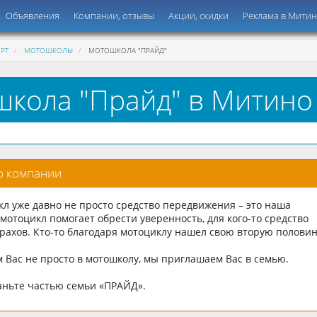
Объявления
Компании, отзывы
Акции, скидки
Реклама в Мити
РТ
МОТОШКОЛЫ
МОТОШКОЛА "ПРАЙД"
кола "Прайд" в Митино
о компании
кл уже давно не просто средство передвижения – это наша
 мотоцикл помогает обрести уверенность, для кого-то средство
рахов. Кто-то благодаря мотоциклу нашел свою вторую половин
Вас не просто в мотошколу, мы приглашаем Вас в семью.
аньте частью семьи «ПРАЙД».