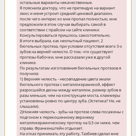
остальные варианты некачественные.
Я пояснила доктору, что не претендую на вариант
люкс и меня устроит средний ценовой диапазон,
после чего интерес ко мне пропал полностью, мне
предложили в этом случае выбирать самой в
соответствии с прайсом на сайте клиники.
Консультироваться пришлось самостоятельно.
В итоге выбрала, как неопытный пациент, 2
бюгельных протеза, при условии отсутствия всего 3-х
зубов на верней челюсти. О том, что существуют
протезы-бабочки, мне рассказали уже в другой
клинике.
По результатам изготовления бюгельных протезов я
получила:
1) Верхняя челюсть - несовпадение цвета эмали
бюгельного протеза с металлокерамикой, эффект
разросшейся десны между металлом, размер зубов в
разы меньше, чем на конструкции моста, кламмеры
установлены ровно по центру зуба. (Эстетика? Не, не
слышали).
2)Нижняя челюсть - зубы на протезе слева посажены с
подгоном к перекошенному верхнему
металлокерамическому протезу на 0,5 см ниже, чем
справа. Франкенштейн отдыхает.
На отказ принимать эту работу, Тазбиев сделал мне