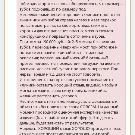
-ой модели протеза снова обнаружилось, что размера
зубов подходящих по размеру под
металлокерамические коронки в клинике просто нет.
Линия нижних зубов справа налево имеет перекос
полсантиметра, но, со слов ортопеда, снимать
коронки для исправления опасно, можно сломать
конструкцию и повредить обточенные зубы.
По итогу за 190 000 рублей: 2, 5 месяца без нижних
зубов; перекошенный верхний мост; при обточке и
попытке исправить кривой мост - спиленная
окклюзия; перекошенный нижний бюгельный
протез, неизвестны последствия нагрузки на десны и
височно-челюстной сустав при таком перекосе. Про
нервы, время и т.д. даже не стоит говорить.
И как вишенка на торте, поступило пожелание от
клиники оставить хороший отзыв, видимо, чтобы я
могла загладить свою вину перед клиникой за
желание расторгнуть договор.
Честно, ждать пятый неликвид устала, доказывать и
объяснять бесполезно от слова СОВСЕМ. На данный
момент проводится оценочная экспертиза качества
изделия (благо работаю в этой сфере). Что делать
дальше, будет зависеть от результатов.
Надеюсь, ХОРОШИЙ отзыв ХОРОШО пригодится тем,
кто надумает протезироваться за деньги в этой