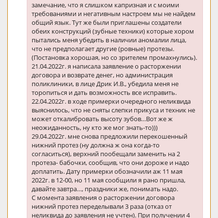
замечание, что я слишком капризная и с моими
требованиями и негативным настроем мы не найдем
общий язык. Тут же были приглашены создатели
обеих конструкций (зубные техники) которые хором
пытались меня убедить в наличии аномалии лица,
что не предполагает другие (ровные) протезы.
(Постановка хорошая, но со зрителем промахнулись).
21.04.2022г. я написала заявление о расторжении
договора и возврате денег, но администрация
поликлиники, в лице Дрик И.В., убедила меня не
торопиться и дать возможность все исправить.
22.04.2022г. в ходе примерки очередного неликвида
выяснилось, что не сняты слепки прикуса и техник не
может откалибровать высоту зубов…Вот же ж
неожиданность, ну кто же мог знать-то)))
29.04.2022г. мне снова предложили перекошенный
нижний протез (ну должна ж она когда-то
согласиться), верхний пообещали заменить на 2
протеза- бабочки, сообщив, что они дороже и надо
доплатить. Дату примерки обозначили аж 11 мая
2022г. в 12-00, но 11 мая сообщили я рано пришла,
давайте завтра…, праздники же, понимать надо.
С момента заявления о расторжении договора
нижний протез переделывали 3 раза (отказ от
неликвида до заявления не учтен). При получении 4