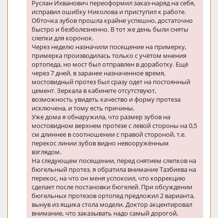
Руслан Ихванович переоформил заказ-наряд на себя,
исправил ошибку Николова и приступил к работе.
Обточка зубов прошла крайне успешно, достаточно
быстро и безболезненно. В тот же день были сняты
слепки для коронок.
Через неделю назначили посещение на примерку,
примерка производилась только с учётом мнения
ортопеда, но мост был отправлен в доработку. Ещё
через 7 дней, в заранее назначенное время,
мостовидный протез был сразу одет на постоянный
цемент. Зеркала в кабинете отсутствуют,
возможность увидеть качество и форму протеза
исключена, и тому есть причины.
Уже дома я обнаружила, что размер зубов на
мостовидном верхнем протезе с левой стороны на 0,5
см длиннее в соотношении с правой стороной, т.е.
перекос линии зубов видно невооружённым
взглядом.
На следующем посещении, перед снятием слепков на
бюгельный протез, я обратила внимание Тазбиева на
перекос, на что он меня успокоил, что коррекцию
сделает после постановки бюгелей. При обсуждении
бюгельных протезов ортопед предложил 2 варианта,
вынув из ящика стола модели. Доктор акцентировал
внимание, что заказывать надо самый дорогой,