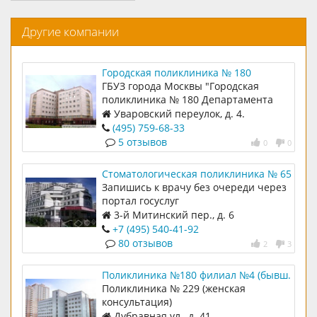
Другие компании
Городская поликлиника № 180
ГБУЗ города Москвы "Городская
поликлиника № 180 Департамента
здравоохранения города Москвы"
Уваровский переулок, д. 4.
(495) 759-68-33
5 отзывов
0
0
Стоматологическая поликлиника № 65
Запишись к врачу без очереди через
портал госуслуг
3-й Митинский пер., д. 6
+7 (495) 540-41-92
80 отзывов
2
3
Поликлиника №180 филиал №4 (бывш.
Поликлиника № 229 (женская
Поликлиника № 229 (женская
консультация)
консультация)
Дубравная ул., д. 41.