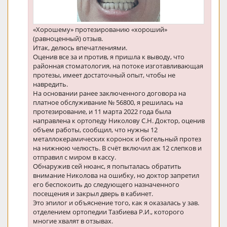
«Хорошему» протезированию «хороший»
(равноценный) отзыв.
Итак, делюсь впечатлениями.
Оценив все за и против, я пришла к выводу, что
районная стоматология, на потоке изготавливающая
протезы, имеет достаточный опыт, чтобы не
навредить.
На основании ранее заключенного договора на
платное обслуживание № 56800, я решилась на
протезирование, и 11 марта 2022 года была
направлена к ортопеду Николову С.Н. Доктор, оценив
объем работы, сообщил, что нужны 12
металлокерамических коронок и бюгельный протез
на нижнюю челюсть. В счёт включил аж 12 слепков и
отправил с миром в кассу.
Обнаружив сей нюанс, я попыталась обратить
внимание Николова на ошибку, но доктор запретил
его беспокоить до следующего назначенного
посещения и закрыл дверь в кабинет.
Это эпилог и объяснение того, как я оказалась у зав.
отделением ортопедии Тазбиева Р.И., которого
многие хвалят в отзывах.