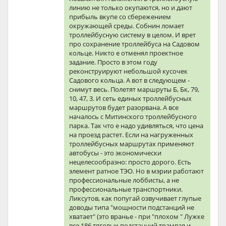
линию не только окупаются, но и дают
прибыль вкупе со сбережением
окружающей среды. Собнин ломает
троллейбусную систему в целом. И врет
про сохранение троллейбуса на Садовом
кольце. Никто е отменял проектное
задание. Просто в этом году
реконструируют небольшой кусочек
Садового кольца. А вот в следующем -
снимут весь. Полетят маршруты Б, Бк, 79,
10, 47, 3. И сеть единых троллейбусных
маршрутов будет разорвана. А все
началось с Митинского троллейбусного
парка. Так что е надо удивляться, что цена
на проезд растет. Если на нагруженных
троллейбусных маршрутах применяют
автобусы - это экономически
нецелесообразно: просто дорого. Есть
элемент ратное ТЭО. Но в мэрии работают
профессиональные лоббисты, а не
профессиональные транспортники.
Ликсутов, как попугай озвучивает глупые
доводы типа "мощности подстанций не
хватает" (это вранье - при "плохом " Лужке
все 186 тяговых подстанций трамвая и