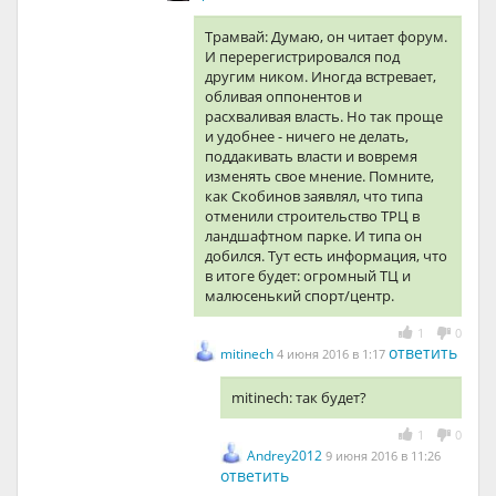
Трамвай: Думаю, он читает форум.
И перерегистрировался под
другим ником. Иногда встревает,
обливая оппонентов и
расхваливая власть. Но так проще
и удобнее - ничего не делать,
поддакивать власти и вовремя
изменять свое мнение. Помните,
как Скобинов заявлял, что типа
отменили строительство ТРЦ в
ландшафтном парке. И типа он
добился. Тут есть информация, что
в итоге будет: огромный ТЦ и
малюсенький спорт/центр.
1
0
ответить
mitinech
4 июня 2016 в 1:17
mitinech: так будет?
1
0
Andrey2012
9 июня 2016 в 11:26
ответить