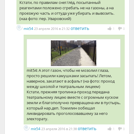
Кстати, по правилам снег/лёд, посыпанный
реагентами положено сгребать не на газоны, а на
проезжую часть и оттуда уже убирать и вывозить.
(наа фото: пер. Уваровский)
ответить
mit54
23 апреля 2016 в 21:32
1
0
mit54: А этот газон, чтобы не мозолил глаза,
просто решили камушками засыпать! Летом,
наверное, закатают в асфальт (на фото: проход
между школой и театральным лицеем)
Кстати, прежняя тропинка-проход передана
театральному лицею вместе с огромным куском
земли и благополучно превращена им в пустырь,
который нар.деп. Томилин ообещал
ликвидировать проголосовавшему за него
электорату.
ответить
mit54
23 апреля 2016 в 21:38
1
0