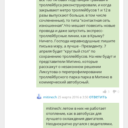
троллейбуса реконструировали, и когда
закрывают метро троллейбусов 1 и 12 в
разы выпускают больше, в том числе
сочлененные), то типа "контактная сеть
изношенная".Что мешает повесить новые
провода и даже запустить экспресс-
троллейбусные линии, как в Крыму?
Ничего. Господа неравнодушные: пишите
письма мэру, а лучше - Президенту. 7
апреля будет "круглый стол" по
сохранению троллейбусов. На нем будут и
представители Митино, которые
расскажут о незаконном решении
Ликсутова о перепрофилировании
троллейбусного парка парка в Митино в
коммерческий автобусный.
3
0
ответить
mitinech
25 марта 2016 в 3:50
mitinech: летом в них не работает
отопление, как в автобусах для
лучшего охлаждения двигателя.
Неоднократно ругался с водителями,