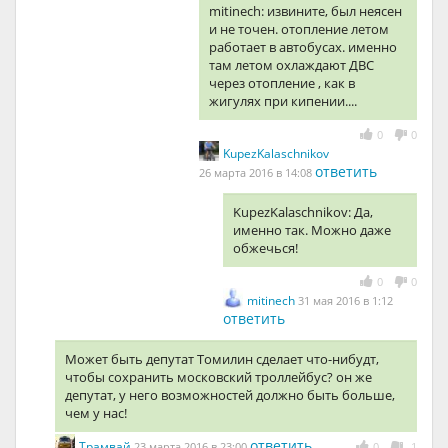
mitinech: извините, был неясен
и не точен. отопление летом
работает в автобусах. именно
там летом охлаждают ДВС
через отопление , как в
жигулях при кипении....
0
0
KupezKalaschnikov
ответить
26 марта 2016 в 14:08
KupezKalaschnikov: Да,
именно так. Можно даже
обжечься!
0
0
mitinech
31 мая 2016 в 1:12
ответить
Может быть депутат Томилин сделает что-нибудт,
чтобы сохранить московский троллейбус? он же
депутат, у него возможностей должно быть больше,
чем у нас!
ответить
Трамвай
23 марта 2016 в 23:00
0
-1