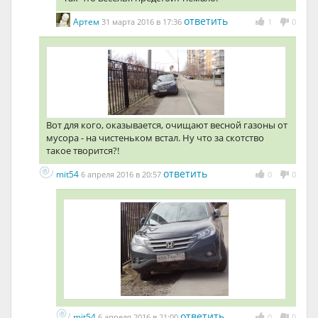
ответить
Артем
31 марта 2016 в 17:36
1
0
Вот для кого, оказывается, очищают весной газоны от
мусора - на чистеньком встал. Ну что за скотство
такое творится?!
ответить
mit54
6 апреля 2016 в 20:57
0
0
ответить
mit54
6 апреля 2016 в 21:00
0
0