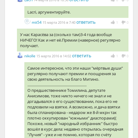
Lacri, аргументируйте.
ответить
mit54
15 марта 2016 в 7:40
1
0
У нас Карасёва за (сколько там)3-4 года вообще
НИЧЕГО! Как и нет её.Премии (наверное) регулярно
получает.
ответить
nikolle
15 марта 2016 в 14:02
1
0
Самое интересное, что эти наши "мёртвые души"
регулярно получают премии и поощрения за
свою деятельность на благо Митино.
................................................................
О предшественнике Томилина, депутате
Анисимове, тоже никто ничего не знал и не
догадывался о его существовании, пока его не
подловили на взятке. А возможно, и дача взятки
была спланирована - недаром же 8-й мкрн так
плотно оккупирован "южными" диаспорами((
Похоже, новый "народный избранник" быстро
вошёл в курс дела: недавно открылась очередная
"Лучия" - уже и не помню, которая по счёту