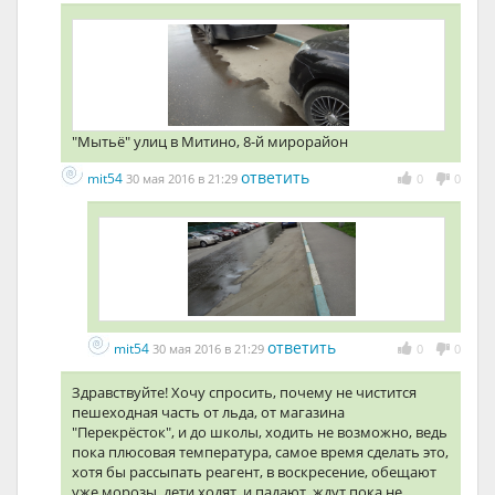
"Мытьё" улиц в Митино, 8-й мирорайон
ответить
mit54
30 мая 2016 в 21:29
0
0
ответить
mit54
30 мая 2016 в 21:29
0
0
Здравствуйте! Хочу спросить, почему не чистится
пешеходная часть от льда, от магазина
"Перекрёсток", и до школы, ходить не возможно, ведь
пока плюсовая температура, самое время сделать это,
хотя бы рассыпать реагент, в воскресение, обещают
уже морозы, дети ходят, и падают, ждут пока не