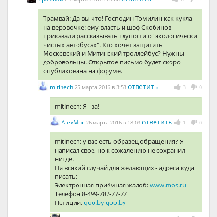
Трамвай: Да вы что! Господин Томилин как кукла
на веровочке: ему власть и шэф Скобинов
приказали рассказывать глупости о "экологически
чистых автобусах". Кто хочет защитить
Московский и Митинский троллейбус? Нужны
добровольцы. Открытое письмо будет скоро
опубликована на форуме.
ответить
mitinech
25 марта 2016 в 3:53
3
0
mitinech: Я - за!
ответить
AlexMur
26 марта 2016 в 18:03
1
0
mitinech: у вас есть образец обращения? Я
написал свое, но к сожалению не сохранил
нигде.
На всякий случай для желающих - адреса куда
писать:
Электронная приёмная жалоб:
www.mos.ru
Телефон 8-499-787-77-77
Петиции:
qoo.by
qoo.by