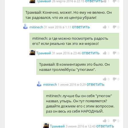
ответить
Трамвай
26 марта 2016 в 22:15
1
0
Трамвай: Конечно, может. Но ему не велено. Он
так радовался, что их из центра убрали!
ответить
mitinech
31 мая 2016 в 1:11
1
0
mitinech: а где можно посмотреть радость
его? если реально так это же мерзко!
ответить
Трамвай
31 мая 2016 в 23:46
0
0
Трамвай: В комментариях это было. Он
назвал троллейбусы "утюгами".
0
0
ответить
mitinech
1 июня 2016 в 0:29
mitinech: лучше бы он себя "утюгом"
назвал, упырь. Он тут появляется?
давайте дожмем его с этим вопросом.
раз он весь из себя НАРОДНЫЙ.
0
0
ответить
Трамвай
3 июня 2016 в 12:43