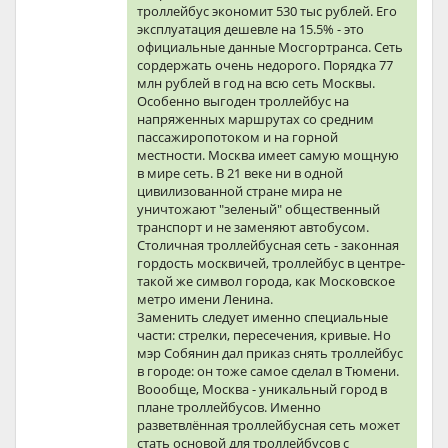
троллейбус экономит 530 тыс рублей. Его
эксплуатация дешевле на 15.5% - это
официальные данные Мосгортранса. Сеть
сордержать очень недорого. Порядка 77
млн рублей в год на всю сеть Москвы.
Особенно выгоден троллейбус на
напряженных маршрутах со средним
пассажиропотоком и на горной
местности. Москва имеет самую мощную
в мире сеть. В 21 веке ни в одной
цивилизованной стране мира не
уничтожают "зеленый" общественный
транспорт и не заменяют автобусом.
Столичная троллейбусная сеть - законная
гордость москвичей, троллейбус в центре-
такой же символ города, как Московское
метро имени Ленина.
Заменить следует именно специальные
части: стрелки, пересечения, кривые. Но
мэр Собянин дал приказ снять троллейбус
в городе: он тоже самое сделал в Тюмени.
Воообще, Москва - уникальный город в
плане троллейбусов. Именно
разветвлённая троллейбусная сеть может
стать основой для троллейбусов с