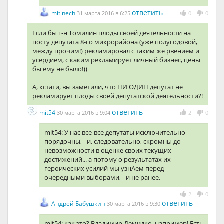
ответить
mitinech
31 марта 2016 в 6:25
0
0
Если бы г-н Томилин плоды своей деятельности на
посту депутата 8-го микрорайона (уже полугодовой,
между прочим!) рекламировал с таким же рвением и
усердием, с каким рекламирует личный бизнес, цены
бы ему не было!))
А, кстати, вы заметили, что НИ ОДИН депутат не
рекламирует плоды своей депутатской деятельности?!
ответить
mit54
30 марта 2016 в 9:04
2
0
mit54: У нас все-все депутаты исключительно
порядочны, - и, следовательно, скромны до
невозможности в оценке своих текущих
достижений... а потому о результатах их
героических усилий мы узнАем перед
очередными выборами, - и не ранее.
2
0
ответить
Андрей Бабушкин
30 марта 2016 в 9:30
mit54: как это? Владимир Демидко, например! Есть