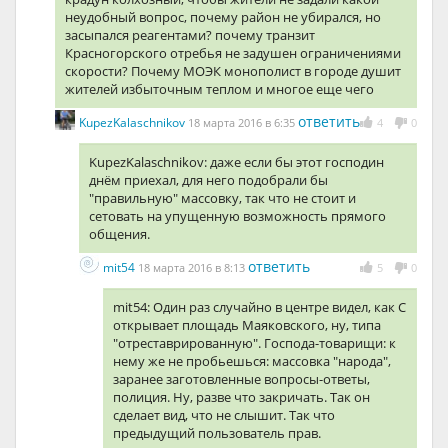
неудобный вопрос, почему район не убирался, но
засыпался реагентами? почему транзит
Красногорского отребья не задушен ограничениями
скорости? Почему МОЭК монополист в городе душит
жителей избыточным теплом и многое еще чего
ответить
KupezKalaschnikov
18 марта 2016 в 6:35
4
0
KupezKalaschnikov: даже если бы этот господин
днём приехал, для него подобрали бы
"правильную" массовку, так что не стоит и
сетовать на упущенную возможность прямого
общения.
ответить
mit54
18 марта 2016 в 8:13
5
0
mit54: Один раз случайно в центре видел, как С
открывает площадь Маяковского, ну, типа
"отреставрированную". Господа-товарищи: к
нему же не пробьешься: массовка "народа",
заранее заготовленные вопросы-ответы,
полиция. Ну, разве что закричать. Так он
сделает вид, что не слышит. Так что
предыдущий пользователь прав.