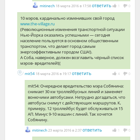
ответить
mitinech
18 марта 2016 в 17:58
1
0
10 мэров, кардинально изменивших свой город
www.the-village.ru
(Революционные изменения транспортной ситуации
Нью-Йорка оказались успешными — сегодня
население пользуется в основном общественным
транспортом, что делает город самым
энергоэффективным городом США!).
А Соба, наверное, должен возглавить чёрный список
мэров- вредителей!((
ответить
mit54
18 марта 2016 в 19:17
4
0
mit54: Очередное вредительство мэра Собянина:
снимает 30 км троллейбусных линий и заменяет
вонючими автобусами. Нетрудно догадаться, что
автобусы снимут с действующих маршрутов. К,
примеру, 12 троллейбус будет обслуживаться 15
АП. Минус 9-10 машин с линий. Так хочется
Собянину.
ответить
mitinech
23 марта 2016 в 2:37
1
0