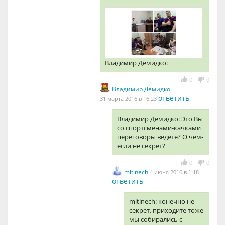
Владимир Демидко:
0
0
Владимир Демидко
ответить
31 марта 2016 в 16:23
Владимир Демидко: Это Вы
со спортсменами-качками
переговоры ведете? О чем-
если не секрет?
0
0
mitinech
4 июня 2016 в 1:18
ответить
mitinech: конечно не
секрет, приходите тоже
мы собирались с