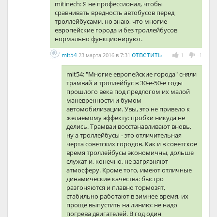
mitinech: Я не профессионал, чтобы
сравнивать вредность автобусов перед
троллейбусами, но знаю, что многие
европейские города и без троллейбусов
нормально функционируют.
ответить
mit54
23 марта 2016 в 7:31
1
-1
mit54: "Многие европейские города" сняли
трамвай и троллейбус в 30-е-50-е годы
прошлого века под предлогом их малой
маневренности и бумом
автомобилизации. Увы, это не привело к
желаемому эффекту: пробки никуда не
делись. Трамваи восстанавливают вновь,
ну а троллейбусы - это отличительная
черта советских городов. Как и в советское
время троллейбусы экономичны, дольше
служат и, конечно, не загрязняют
атмосферу. Кроме того, имеют отличные
динамические качества: быстро
разгоняются и плавно тормозят,
стабильно работают в зимнее время, их
проще выпустить на линию: не надо
погрева двигателей. В год один