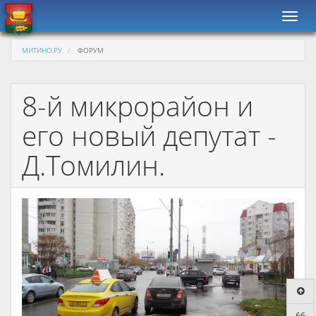
Навиг
МИТИНО.РУ
ФОРУМ
8-й микрорайон и
его новый депутат -
Д.Томилин.
66