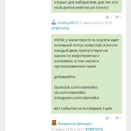
открыт для избирателя, для тех кто
пользуется инетом уж точно)
0
0
Andrey2012
31 марта 2016 в 13:32
ответить
mit54: у меня просто в соцсети идет
основной поток новостей, я почти
каждый день присутствую на
каком-то мероприятии с
жителями, в том числе и
организованном нами
добавляйте
facebook.com/vdemidko
vk.com/vdemidko
instagram.com/vdemidko
вот события за последние 3 дня
0
0
Владимир Демидко
ответить
31 марта 2016 в 16:21