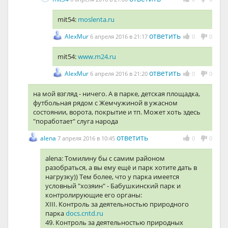
mit54:
moslenta.ru
ответить
AlexMur
6 апреля 2016 в 21:17
0
0
mit54:
www.m24.ru
ответить
AlexMur
6 апреля 2016 в 21:20
0
0
на мой взгляд - ничего. А в парке, детская площадка,
футбольная рядом с Жемчужиной в ужасном
состоянии, ворота, покрытие и тп. Может хоть здесь
"поработает" слуга народа
ответить
alena
7 апреля 2016 в 10:45
0
0
alena: Томилину бы с самим районом
разобраться, а вы ему ещё и парк хотите дать в
нагрузку)) Тем более, что у парка имеется
условный "хозяин" - Бабушкинский парк и
контролирующие его органы:
XIII. Контроль за деятельностью природного
парка
docs.cntd.ru
49. Контроль за деятельностью природных