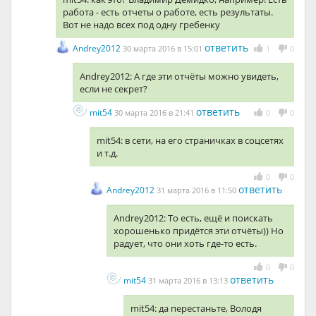
работа - есть отчеты о работе, есть результаты.
Вот не надо всех под одну гребенку
ответить
Andrey2012
30 марта 2016 в 15:01
1
0
Andrey2012: А где эти отчёты можно увидеть,
если не секрет?
ответить
mit54
30 марта 2016 в 21:41
0
0
mit54: в сети, на его страничках в соцсетях
и т.д.
0
0
ответить
Andrey2012
31 марта 2016 в 11:50
Andrey2012: То есть, ещё и поискать
хорошенько придётся эти отчёты)) Но
радует, что они хоть где-то есть.
0
0
ответить
mit54
31 марта 2016 в 13:13
mit54: да перестаньте, Володя