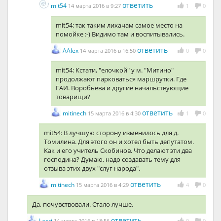
ответить
mit54
14 марта 2016 в 9:27
1
0
mit54: так таким лихачам самое место на
помойке :-) Видимо там и воспитывались.
ответить
AAlex
14 марта 2016 в 16:50
0
0
mit54: Кстати, "елочкой" у м. "Митино"
продолжают парковаться маршрутки. Где
ГАИ. Воробьева и другие начальствующие
товарищи?
ответить
mitinech
15 марта 2016 в 4:30
1
0
mit54: В лучшую сторону изменилось для д.
Томилина. Для этого он и хотел быть депутатом.
Как и его учитель Скобинов. Что делают эти два
господина? Думаю, надо создавать тему для
отзыва этих двух "слуг народа".
ответить
mitinech
15 марта 2016 в 4:29
4
0
Да, почувствовали. Стало лучше.
ответить
Lacri
14 марта 2016 в 18:56
0
0