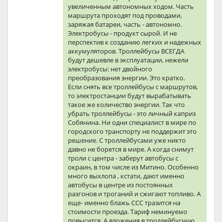
увеличенным автономных ходом. Часть
маршрута проходят под проводами,
заряжая батареи, часть - автономно.
Электробусы - продукт сырой. И не
перспектив к созданию легких и надежных
аккумуляторов. Троллейбусы ВСЕГДА
будут дешевле в эксплуатации, нежели
электробусы: нет двойного
преобразования энергии. Это кратко.
Если снять все троллейбусы с маршрутов,
то электростанции будут вырабатывать
такое же количество энергии. Так что
убрать троллейбусы - это личный каприз
Собянина. Ни одни специалист в мире по
городского транспорту не поддержит это
решение. С троллейбусами уже никто
давно не борется в мире. А когда снимут
троли с центра - заберут автобусы с
окраин, в том числе из Митино. Особенно
много выхлопа , кстати, дают именно
автобусы в центре из постоянных
разгонов и троганий и сжигают топливо. А
еще- именно блажь CCC тразится на
стоимости проезда. Тариф неминуемо
повысится. А вложения в троллейбусную