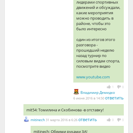
лидерами спортивных
движений и обсуждали,
какие мероприятия
можно проводить в
районе, чтобы это
было интересно
один из итогов этого
разговора -
прошедший неделю
назад турнир по
силовым видам спорта,
посмотрите видео
www.youtube.com
1
0
Владимир Демидко
ответить
6 июня 2016 в 14:50
mit54: Томилина и Скобинова -в отставку!
ответить
mitinech
31 марта 2016 в 6:26
0
0
mitinech: Обеими руками ЗА!