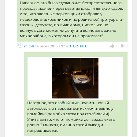
Наверное, это было сделано для беспрепятственного
проезда лихачей через квартал школ и детских садов.
А то, что злостные парковщики отобрали у
пешеходов (школьников и их родителей) тротуары и
газоны, депутата, по-видимому, нисколько не
волнует. Да и может ли депутата волновать жизнь
микрорайона, в котором он не проживает?
ответить
mit54
14 марта 2016 в 9:19
3
0
Наверное, это особый шик - купить новый
автомобиль и парковаться исключительно у
помойки! (помойка слева под столбиками).
Учитывая то, что от помойки до гаража ехать
ровно 2 минуты, именно такой вывод и
напрашивается.