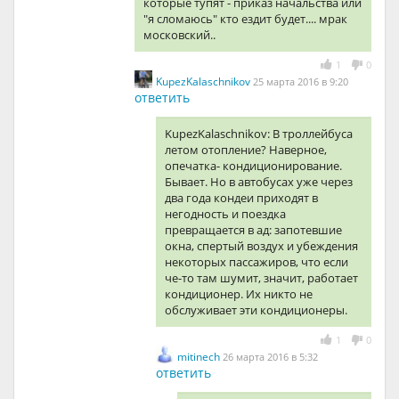
которые тупят - приказ начальства или
"я сломаюсь" кто ездит будет.... мрак
московский..
1
0
KupezKalaschnikov
25 марта 2016 в 9:20
ответить
KupezKalaschnikov: В троллейбуса
летом отопление? Наверное,
опечатка- кондиционирование.
Бывает. Но в автобусах уже через
два года кондеи приходят в
негодность и поездка
превращается в ад: запотевшие
окна, спертый воздух и убеждения
некоторых пассажиров, что если
че-то там шумит, значит, работает
кондиционер. Их никто не
обслуживает эти кондиционеры.
1
0
mitinech
26 марта 2016 в 5:32
ответить