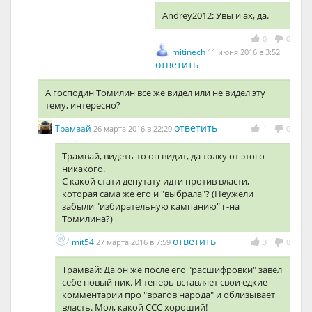
Andrey2012: Увы и ах, да.
0
0
mitinech
11 июня 2016 в 3:52
ответить
А господин Томилин все же видел или не видел эту
тему, интересно?
ответить
Трамвай
26 марта 2016 в 22:20
1
0
Трамвай, видеть-то он видит, да толку от этого
никакого.
С какой стати депутату идти против власти,
которая сама же его и "выбрала"? (Неужели
забыли "избирательную кампанию" г-на
Томилина?)
ответить
mit54
27 марта 2016 в 7:59
3
0
Трамвай: Да он же после его "расшифровки" завел
себе новый ник. И теперь вставляет свои едкие
комментарии про "врагов народа" и облизывает
власть. Мол, какой ССС хороший!