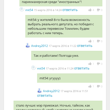
парикмахерская среди "иностранных"!
ответить
mit54
15 марта 2016 в 14:24
4
0
mit54: у жителей 8-го была возможность
выбрать реального депутата, но победил с
небольшим перевесом Томилин, будем
работать с ним теперь.
1
0
ответить
Andrey2012
17 марта 2016 в 11:22
Так и работаем! Полгода уже.
1
0
ответить
mit54
17 марта 2016 в 11:24
mit54: угуууу)
1
0
Andrey2012
17 марта 2016 в 11:51
ответить
стало лучше: мэр приезжал. Ночью, тайком, как
крадун колхозный, чтобы жители не задали какой