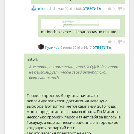
ответить
mitinech
31 мая 2016 в 1:06
0
0
mitinech: хехехе... Неоднозначно вышло..
0
0
ответить
Куликов
9 июня 2016 в 14:17
mit54:
А, кстати, вы заметили, что НИ ОДИН депутат
не рекламирует плоды своей депутатской
деятельности?!
Правило простое. Депутаты начинают
рекламировать свои достижения накануне
выборов. Вот вот начнется кампания 2016 года,
много предстоит всего нам выбрать. По Митино
несколько громких персон тянет себя за волосы в
Госдуму, а еще всяческие районные и городские
кандидаты от партий и т.п.
Так что веселья предстоит немало.