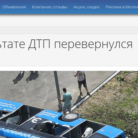
Объявления
Компании, отзывы
Акции, скидки
Реклама в Мити
ьтате ДТП перевернулся