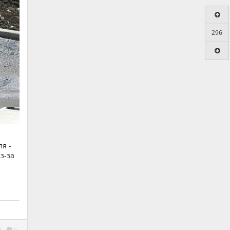
296
я -
з-за
1
0