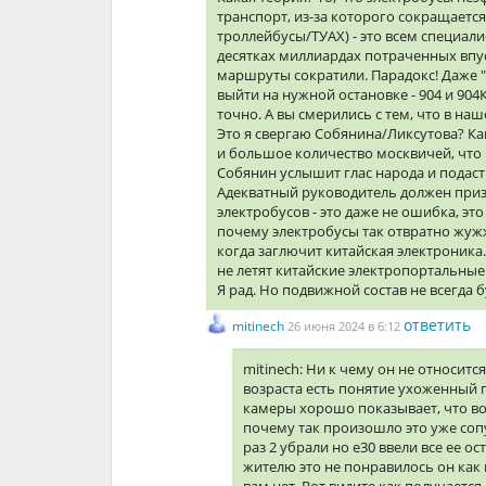
транспорт, из-за которого сокращает
троллейбусы/ТУАХ) - это всем специал
десятках миллиардах потраченных впу
маршруты сократили. Парадокс! Даже "
выйти на нужной остановке - 904 и 904
точно. А вы смерились с тем, что в на
Это я свергаю Собянина/Ликсутова? Ка
и большое количество москвичей, что 
Собянин услышит глас народа и подаст 
Адекватный руководитель должен приз
электробусов - это даже не ошибка, эт
почему электробусы так отвратно жужжа
когда заглючит китайская электроник
не летят китайские электропортальные 
Я рад. Но подвижной состав не всегда 
ответить
mitinech
26 июня 2024 в 6:12
mitinech: Ни к чему он не относит
возраста есть понятие ухоженный п
камеры хорошо показывает, что вод
почему так произошло это уже сопу
раз 2 убрали но е30 ввели все ее ос
жителю это не понравилось он как 