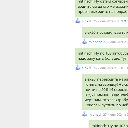
mitinech: Ну с этим согласе
водитнлем да кто же скажии
просят выходить на подрабо
о
alex20
26 июня 2024 в 9:59
alex20: поставил вам плю
mitinech
27 июня 2024 в 
mitinech: Ну по 103 автобу
надо запу кать больше. Тут
о
alex20
26 июня 2024 в 10:01
alex20: переводить на 
гонять на зарядку! Не 
почти на 50%! И скольк
ведь снимают водителе
черт нам "это электроб
Сокола и пустить по ней
mitinech
27 июня 2024 в 
mitinech: Ну по 103