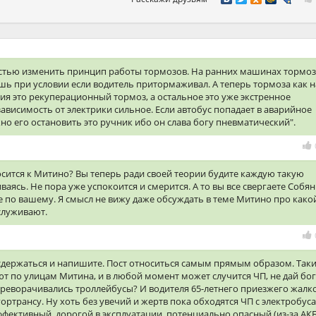
остью изменить принцип работы тормозов. На ранних машинах тормоз
ишь при условии если водитель притормаживал. А теперь тормоза как н
ия это рекуперационный тормоз, а остальное это уже экстренное
ависимость от электрики сильное. Если автобус попадает в аварийное
но его остановить это ручник ибо он слава богу пневматический".
тносится к Митино? Вы теперь ради своей теории будите каждую такую
аясь. Не пора уже успокоится и смерится. А то вы все свергаете Собя
не по вашему. Я смысл не вижу даже обсуждать в теме Митино про како
служивают.
те сдержаться и напишите. Пост относиться самым прямым образом. Так
т по улицам Митина, и в любой момент может случится ЧП, не дай бог
ереворачивались троллейбусы? И водителя 65-летнего приезжего жалко
ортрансу. Ну хоть без увечий и жертв пока обходятся ЧП с электробус
ффективный, дорогой в эксплуатации, потенциально опасный (из-за АКБ