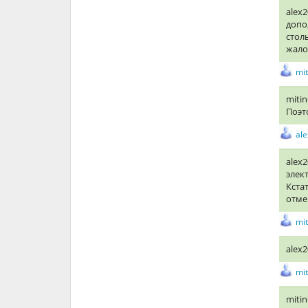
alex
допо
стол
жало
mi
miti
Поэт
al
alex
элек
Кста
отме
mi
alex2
mi
miti