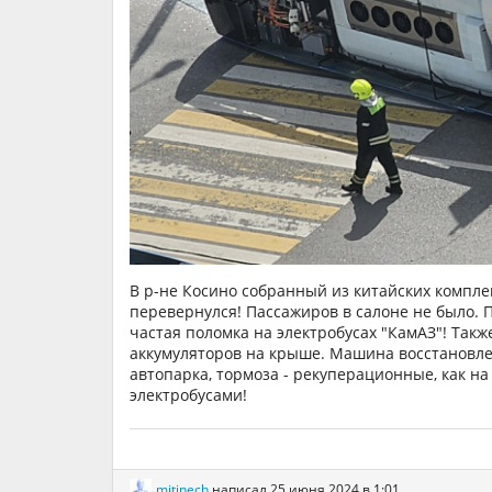
В р-не Косино собранный из китайских комплек
перевернулся! Пассажиров в салоне не было. 
частая поломка на электробусах "КамАЗ"! Также
аккумуляторов на крыше. Машина восстановлен
автопарка, тормоза - рекуперационные, как н
электробусами!
mitinech
написал
25 июня 2024 в 1:01