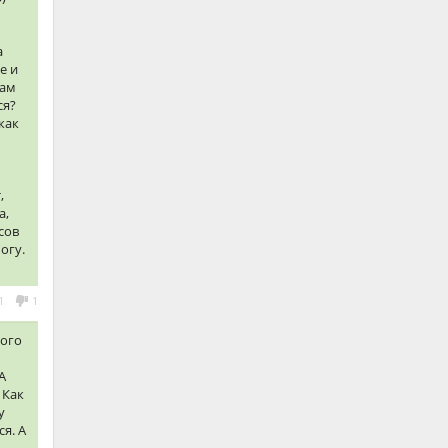
а
е и
рам
ся?
как
,
а,
сов
огу.
1
1
ного
А
 Как
у
я. А