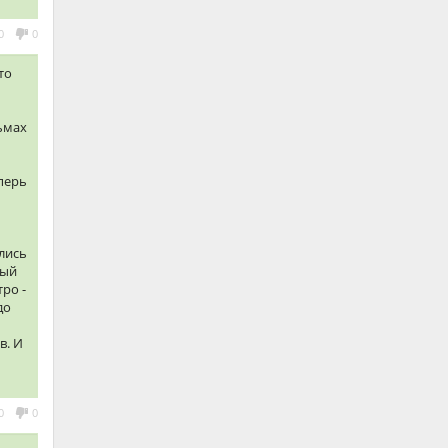
0
0
то
ьмах
еперь
ились
ный
ро -
до
в. И
0
0