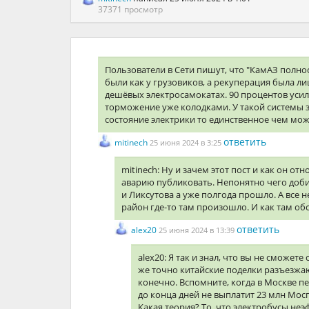
37371 просмотр
Пользователи в Сети пишут, что "КамАЗ полн
были как у грузовиков, а рекуперация была л
дешёвых электросамокатах. 90 процентов усил
торможение уже колодками. У такой системы з
состояние электрики то единственное чем мож
ответить
mitinech
25 июня 2024 в 3:25
mitinech: Ну и зачем этот пост и как он о
аварию публиковать. Непонятно чего добив
и Ликсутова а уже полгода прошло. А все 
район где-то там произошло. И как там об
ответить
alex20
25 июня 2024 в 13:39
alex20: Я так и знал, что вы не сможе
же точно китайские поделки разъезжаю
конечно. Вспомните, когда в Москве п
до конца дней не выплатит 23 млн Мосг
Какая теория? То, что электробусы неэ