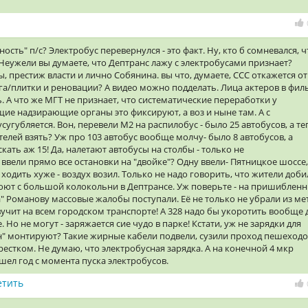
ность" п/с? Электробус перевернулся - это факт. Ну, кто б сомневался, ч
еужели вы думаете, что Дептранс лажу с электробусами признает?
рестиж власти и лично Собянина. вы что, думаете, ССС откажется от
га/плитки и реновации? А видео можно подделать. Лица актеров в фил
. А что же МГТ не признает, что систематические переработки у
ие надзирающие органы это фиксируют, а воз и ныне там. А с
угубляется. Вон, перевели М2 на распилобус - было 25 автобусов, а т
телей взять? Уж про 103 автобус вообще молчу- было 8 автобусов, а
ать аж 15! Да, налетают автобусы на столбы - только не
 ввели прямо все остановки на "двойке"? Одну ввели- Пятницкое шоссе,
л ходить хуже - воздух возил. Только не надо говорить, что жители доб
юют с большой колокольни в Дептрансе. Уж поверьте - на пришиблен
" Романову массовые жалобы поступали. Её не только не убрали из мет
вучит на всем городском транспорте! А 328 надо бы укоротить вообще 
 Но не могут - заряжается сие чудо в парке! Кстати, уж не зарядки для
н" монтируют? Такие жирные кабели подвели, сузили проход пешеходо
крестком. Не думаю, что электробусная зарядка. А на конечной 4 мкр
шел год с момента пуска электробусов.
етить