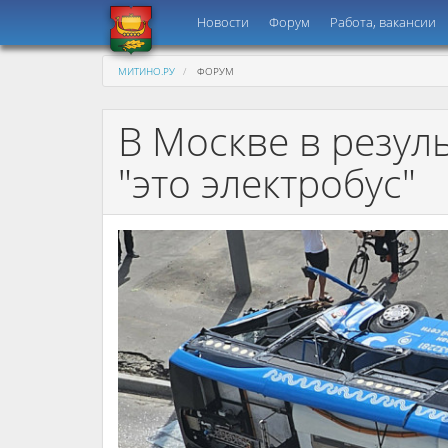
Новости
Форум
Работа, вакансии
МИТИНО.РУ
ФОРУМ
В Москве в резул
"это электробус"