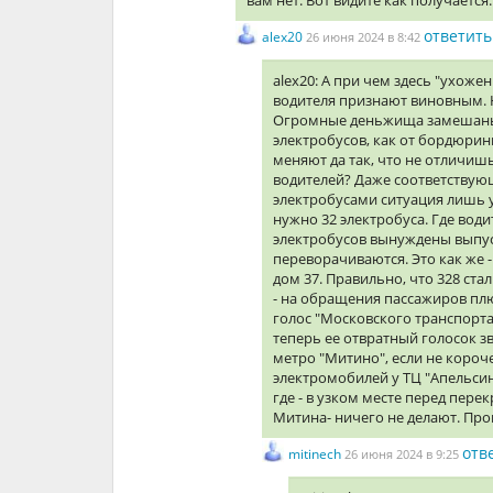
вам нет. Вот видите как получается.
ответить
alex20
26 июня 2024 в 8:42
alex20: А при чем здесь "ухожен
водителя признают виновным. Н
Огромные деньжища замешаны, п
электробусов, как от бордюрин
меняют да так, что не отличишь
водителей? Даже соответствующ
электробусами ситуация лишь ус
нужно 32 электробуса. Где води
электробусов вынуждены выпуск
переворачиваются. Это как же -
дом 37. Правильно, что 328 ста
- на обращения пассажиров пл
голос "Московского транспорта
теперь ее отвратный голосок з
метро "Митино", если не короче.
электромобилей у ТЦ "Апельси
где - в узком месте перед пере
Митина- ничего не делают. Про
отв
mitinech
26 июня 2024 в 9:25