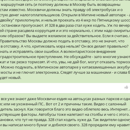
ся маршрутная сеть (и поэтому должны в Москву быть возвращены
истам известно. Москвичи должны знать правду об электробусах и о
стую денег налогоплательщиков. Открыли в Митине новый автопарк - 
двойку" прихлопнули, и нельзя проехать из 4 мкр по Пятницкому шосс
К остановки пропускают. И 328 в два раза стал хуже ходить. Уж по вече
шей стране расцвела коррупция и и это нормально, с этим надо смирить
ким образом? Вы выдаете желаемое за действительное. Если я считаю, 
Правительство Москвы должно подать в отставку, это не значит, что
в отставку. А что, критиковать мэра нельзя? Он все делает правильно?
нать и исправлять свои ошибки. А волюнтаристское внедрение
о градостроительное преступление. Не обсуждайте - зато многие узнают
т и так резко тормозят. И что, увы, не дай бог, могут отказать тормоз
а. Можно подумать, в Митинском автопарке у китаезамещенных аккубу
мосты и не глючит электроника. Следят лучше за машинами - и слава б
будет новый.
ся все уже знают даже Москвичи ездия на автоьусах разных парков и од
с или не ухоженный ПС.. Вот от 2 и причины такие. Видео с салонный
итель заснул. Как говорится благо это видео облетело весь Интернет. 
ствующие факторы. Автобусы тоже налетают на столбы и чего с этого.
тановки, что тут не правда. 328 стал ходить хуже да. Так видители одном
и вы написал много бумаг и добился своего. 328 проредили ему нравитс