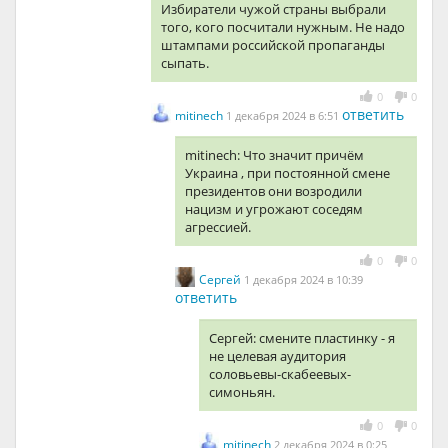
Избиратели чужой страны выбрали
того, кого посчитали нужным. Не надо
штампами российской пропаганды
сыпать.
0
0
ответить
mitinech
1 декабря 2024 в 6:51
mitinech: Что значит причём
Украина , при постоянной смене
президентов они возродили
нацизм и угрожают соседям
агрессией.
0
0
Сергей
1 декабря 2024 в 10:39
ответить
Сергей: смените пластинку - я
не целевая аудитория
соловьевы-скабеевых-
симоньян.
0
0
mitinech
2 декабря 2024 в 0:25