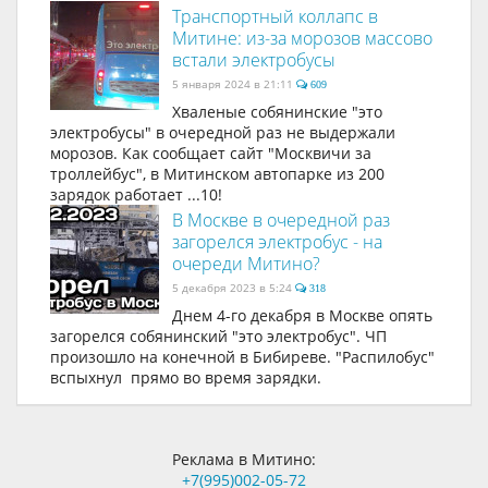
Транспортный коллапс в
Митине: из-за морозов массово
встали электробусы
5 января 2024 в 21:11
609
Хваленые собянинские "это
электробусы" в очередной раз не выдержали
морозов. Как сообщает сайт "Москвичи за
троллейбус", в Митинском автопарке из 200
зарядок работает ...10!
В Москве в очередной раз
загорелся электробус - на
очереди Митино?
5 декабря 2023 в 5:24
318
Днем 4-го декабря в Москве опять
загорелся собянинский "это электробус". ЧП
произошло на конечной в Бибиреве. "Распилобус"
вспыхнул прямо во время зарядки.
Реклама в Митино:
+7(995)002-05-72