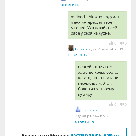
ответить
mitinech: Можно подумать
меня интересует твоё
мнение. Указывай своей
бабе у себя на кухне.
0
0
Сергей
2 декабря 2024 в 5:19
ответить
Сергей: типичное
хамство кремлебота.
Кстати, на "ты" мы не
переходили. Это к
Соловьеву- твоему
кумиру.
0
0
mitinech
2 декабря 2024 в 5:56
ответить
Акция дня в Митино:
РАСПРОДАЖА -50% на