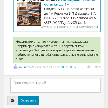
остатки до 1м
Скидка -50% на остатки ткани
до 1м Реклама ИП Демидко В.А.
ИНН:773317651995 erid:c-Ew1z-
sST5sYCPFFyJnAN9ZLUdrN
Ателье и ткани на 3-м Митинском
Неудивительно, что листовки-агитки раздавали,
например, с кандидатом от ЕР спортсменкой-
красавицей Зайцевой, а встреч и даже контактов её
избирательного штаба кандидата, а ныне депутата, не
было.
ответить
mitinech
24 октября 2024 в 0:23
1
0
Отправить