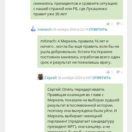
сменилось президентов и сравните ситуацию
с нашей страной или РБ, где Лукашенко
правит уже 30 лет!
0
0
ответить
mitinech
29 ноября 2024 в 22:14
mitinech: А Меркель правила 16 лет и
ничего , могла бы ещё править если бы не
ушла добровольно. Кстати На Украине
постоянно менялись отработав всего один
срок и результат не пожелаешь врагу.
0
0
ответить
Сергей
30 ноября 2024 в 9:07
Сергей: Опять передергиваете.
Правящая коалиция во главе с
Меркель показала на выборах худший
результат в послевоенной истории,
поэтому она вынуждена была уйти. И
Меркель выбирает немецкий
парламент (предлагает кандидатуру
президент ФРГ), она канцлер, а не
президент. Было бы замечательно,