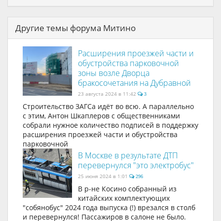
Другие темы форума Митино
Расширения проезжей части и
обустройства парковочной
зоны возле Дворца
бракосочетания на Дубравной
23 августа 2024 в 11:42
3
Строительство ЗАГСа идёт во всю. А параллельно
с этим, Антон Шкаплеров с общественниками
собрали нужное количество подписей в поддержку
расширения проезжей части и обустройства
парковочной
В Москве в результате ДТП
перевернулся "это электробус"
25 июня 2024 в 1:01
296
В р-не Косино собранный из
китайских комплектующих
"собянобус" 2024 года выпуска (!) врезался в столб
и перевернулся! Пассажиров в салоне не было.