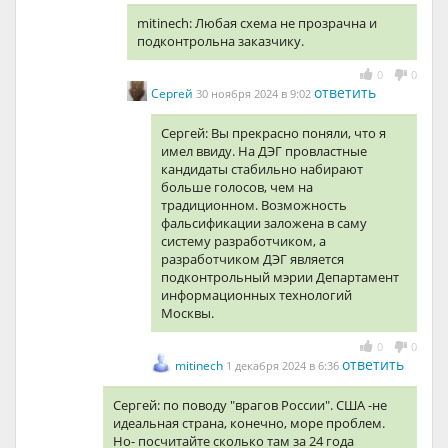
mitinech: Любая схема не прозрачна и
подконтрольна заказчику.
0
0
ответить
Сергей
30 ноября 2024 в 9:02
Сергей: Вы прекрасно поняли, что я
имел ввиду. На ДЭГ провластные
кандидаты стабильно набирают
больше голосов, чем на
традиционном. Возможность
фальсификации заложена в саму
систему разработчиком, а
разработчиком ДЭГ является
подконтрольный мэрии Департамент
информационных технологий
Москвы.
0
0
ответить
mitinech
1 декабря 2024 в 6:36
Сергей: по поводу "врагов России". США -не
идеальная страна, конечно, море проблем.
Но- посчитайте сколько там за 24 года