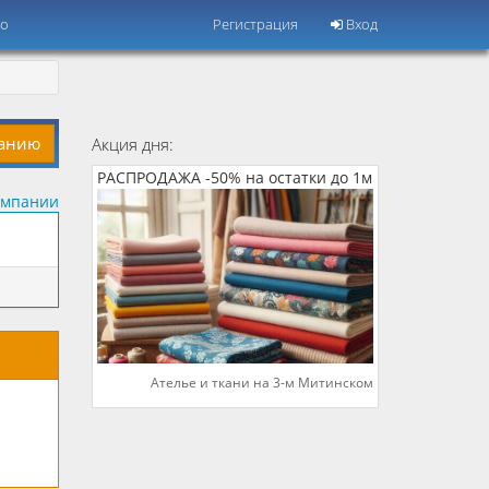
но
Регистрация
Вход
панию
Акция дня:
РАСПРОДАЖА -50% на остатки до 1м
омпании
Ателье и ткани на 3-м Митинском