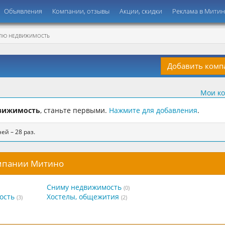
Объявления
Компании, отзывы
Акции, скидки
Реклама в Мити
ЛЮ НЕДВИЖИМОСТЬ
Добавить ком
Мои к
вижимость
, станьте первыми.
Нажмите для добавления
.
ей – 28 раз.
омпании Митино
Сниму недвижимость
(0)
ость
Хостелы, общежития
(3)
(2)