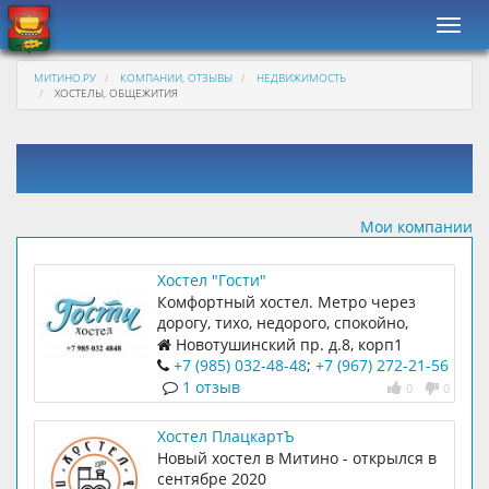
Навиг
МИТИНО.РУ
КОМПАНИИ, ОТЗЫВЫ
НЕДВИЖИМОСТЬ
ХОСТЕЛЫ, ОБЩЕЖИТИЯ
Мои компании
Хостел "Гости"
Комфортный хостел. Метро через
дорогу, тихо, недорого, спокойно,
все для достойного проживания
Новотушинский пр. д.8, корп1
+7 (985) 032-48-48
;
+7 (967) 272-21-56
1 отзыв
0
0
Хостел ПлацкартЪ
Новый хостел в Митино - открылся в
сентябре 2020