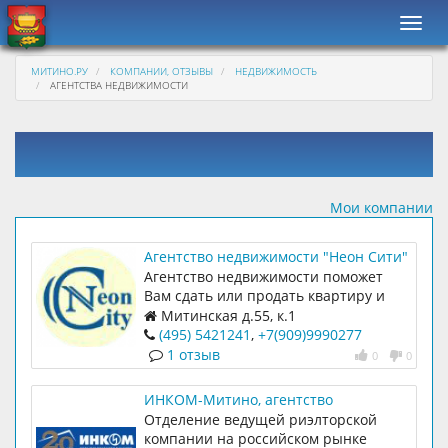
Навиг
МИТИНО.РУ
КОМПАНИИ, ОТЗЫВЫ
НЕДВИЖИМОСТЬ
АГЕНТСТВА НЕДВИЖИМОСТИ
Мои компании
Агентство недвижимости "Неон Сити"
Агентство недвижимости поможет
Вам сдать или продать квартиру и
любую другую недвижимость в СЗАО:
Митинская д.55, к.1
Митино, Строгино, Щукино, Тушино,
(495) 5421241
,
+7(909)9990277
Покровском-Стрешнево, Красногорске
1 отзыв
0
0
и т.д.
ИНКОМ-Митино, агентство
недвижимости
Отделение ведущей риэлторской
компании на российском рынке