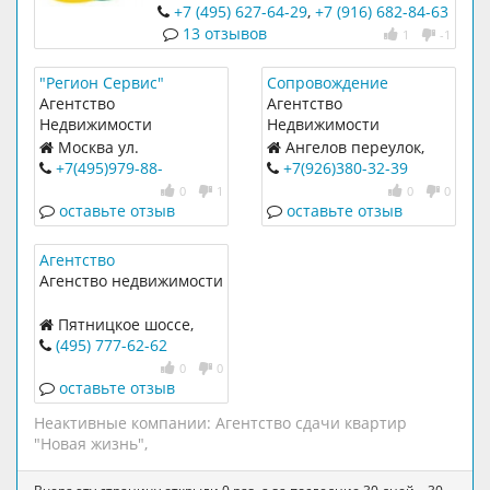
+7 (495) 627-64-29
,
+7 (916) 682-84-63
13 отзывов
1
-1
"Регион Сервис"
Сопровождение
Агентство
Недвижимости
Агентство
Агентство
недвижимости
Недвижимости
Недвижимости
Москва ул.
Ангелов переулок,
Барышиха, 14 к.3
дом 8;
+7(495)979-88-
+7(926)380-32-39
94
,
+7(495)204-28-68
0
1
0
0
оставьте отзыв
оставьте отзыв
Агентство
недвижимости Миэль
Агенство недвижимости
Пятницкое шоссе,
дом 15, корп. 3
(495) 777-62-62
0
0
оставьте отзыв
Неактивные компании:
Агентство сдачи квартир
"Новая жизнь"
,