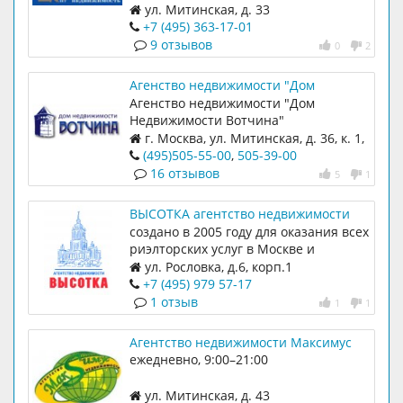
ул. Митинская, д. 33
+7 (495) 363-17-01
9 отзывов
0
2
Агенство недвижимости "Дом
Недвижимости Вотчина"
Агенство недвижимости "Дом
Недвижимости Вотчина"
г. Москва, ул. Митинская, д. 36, к. 1,
ТЦ Ковчег офис 419.
(495)505-55-00
,
505-39-00
16 отзывов
5
1
ВЫСОТКА агентство недвижимости
создано в 2005 году для оказания всех
риэлторских услуг в Москве и
Подмосковье
ул. Рословка, д.6, корп.1
+7 (495) 979 57-17
1 отзыв
1
1
Агентство недвижимости Максимус
ежедневно, 9:00–21:00
ул. Митинская, д. 43