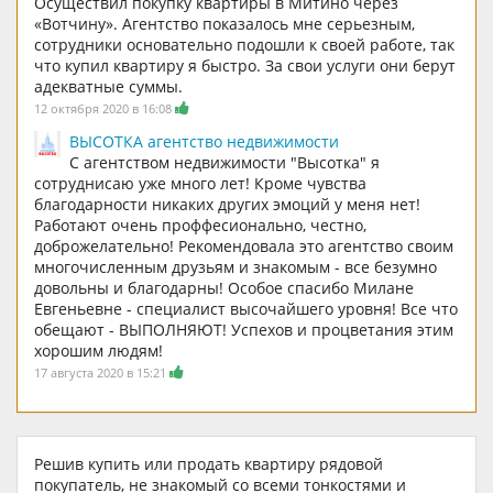
Осуществил покупку квартиры в Митино через
«Вотчину». Агентство показалось мне серьезным,
сотрудники основательно подошли к своей работе, так
что купил квартиру я быстро. За свои услуги они берут
адекватные суммы.
12 октября 2020 в 16:08
ВЫСОТКА агентство недвижимости
C агентством недвижимости "Высотка" я
сотруднисаю уже много лет! Кроме чувства
благодарности никаких других эмоций у меня нет!
Работают очень проффесионально, честно,
доброжелательно! Рекомендовала это агентство своим
многочисленным друзьям и знакомым - все безумно
довольны и благодарны! Особое спасибо Милане
Евгеньевне - специалист высочайшего уровня! Все что
обещают - ВЫПОЛНЯЮТ! Успехов и процветания этим
хорошим людям!
17 августа 2020 в 15:21
Решив купить или продать квартиру рядовой
покупатель, не знакомый со всеми тонкостями и