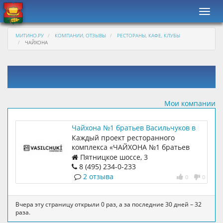
Навиг
МИТИНО.РУ
КОМПАНИИ, ОТЗЫВЫ
РЕСТОРАНЫ, КАФЕ, КЛУБЫ
ЧАЙХОНА
Мои компании
Чайхона №1 братьев Васильчуков в
ТЦ "Пятница"
Каждый проект ресторанного
комплекса «ЧАЙХОНА №1 братьев
Васильчуков» — особенный и
Пятницкое шоссе, 3
продолжает традицию
8 (495) 234-0-233
фантастических интерьеров
2 отзыва
0
0
Вчера эту страницу открыли 0 раз, а за последние 30 дней – 32
раза.