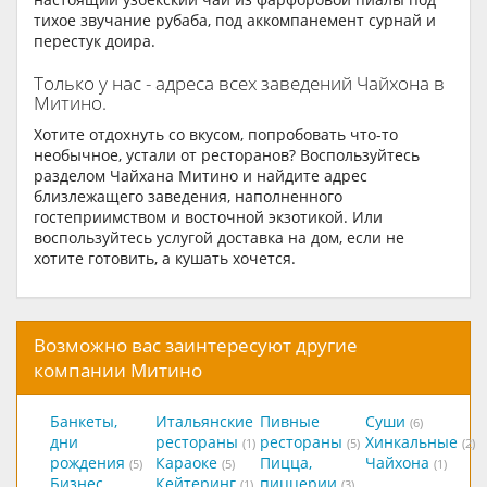
тихое звучание рубаба, под аккомпанемент сурнай и
перестук доира.
Только у нас - адреса всех заведений Чайхона в
Митино.
Хотите отдохнуть со вкусом, попробовать что-то
необычное, устали от ресторанов? Воспользуйтесь
разделом Чайхана Митино и найдите адрес
близлежащего заведения, наполненного
гостеприимством и восточной экзотикой. Или
воспользуйтесь услугой доставка на дом, если не
хотите готовить, а кушать хочется.
Возможно вас заинтересуют другие
компании Митино
Банкеты,
Итальянские
Пивные
Суши
(6)
дни
рестораны
рестораны
Хинкальные
(1)
(5)
(2)
рождения
Караоке
Пицца,
Чайхона
(5)
(5)
(1)
Бизнес
Кейтеринг
пиццерии
(1)
(3)