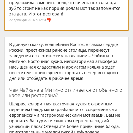
предложила заменить ролл, что очень похвально, а
зуб то стоит не как порция ролла! Вот так запомнится
эта дата. И этот ресторан!
22 декабря 2016 в 12:31
В дивную сказку, волшебный Восток, в самом сердце
России, престижном районе столицы, перенесут
заведения с экзотическим названием – Чайхана в
Митино. Восточная кухня, неповторимая атмосфера
насыщенная сладостями и ароматом кальяна ждёт
посетителя, пришедшего скоротать вечер выходного
дня или отобедать в рабочее время.
Чем Чайхана в Митино отличается от обычного
кафе или ресторана?
Щедрая, колоритная восточная кухня с огромным
перечнем блюд, мягко разбавляется современными
европейскими гастрономическими мотивами. Вам не
нравится бастурма и слишком перчено-сладкий
узбекский плов? Отведайте более привычные блюда,
приготовленные умелой рукой шеф-повара.