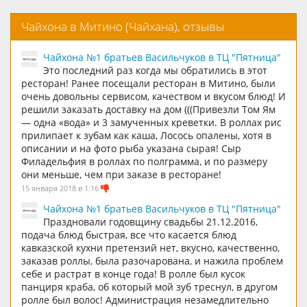
Чайхона в Митино (Чайхана), отзывы
Чайхона №1 братьев Васильчуков в ТЦ "Пятница"
Это последний раз когда мы обратились в этот
ресторан! Ранее посещали ресторан в Митино, были
очень довольны сервисом, качеством и вкусом блюд! И
решили заказать доставку на дом (((Привезли Том Ям
— одна «вода» и 3 замученных креветки. В роллах рис
прилипает к зубам как каша, Лосось опалены, хотя в
описании и на фото рыба указана сырая! Сыр
Филадельфия в роллах по полграмма, и по размеру
они меньше, чем при заказе в ресторане!
15 января 2018 в 1:16
Чайхона №1 братьев Васильчуков в ТЦ "Пятница"
Праздновали годовщину свадьбы 21.12.2016,
подача блюд быстрая, все что касается блюд
кавказской кухни претензий нет, вкусно, качественно,
заказав роллы, была разочарована, и нажила проблем
себе и растрат в конце года! В ролле был кусок
панциря краба, об который мой зуб треснул, в другом
ролле был волос! Администрация незамедлительно