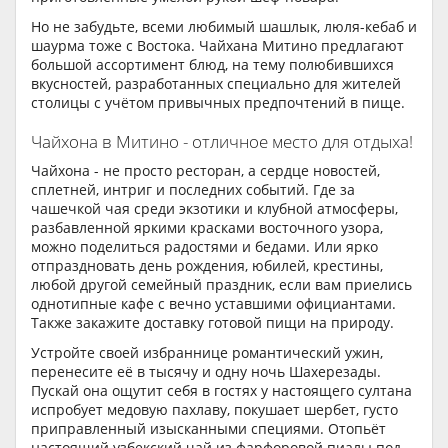
Но не забудьте, всеми любимый шашлык, люля-кебаб и
шаурма тоже с Востока. Чайхана Митино предлагают
большой ассортимент блюд, на тему полюбившихся
вкусностей, разработанных специально для жителей
столицы с учётом привычных предпочтений в пище.
Чайхона в Митино - отличное место для отдыха!
Чайхона - не просто ресторан, а сердце новостей,
сплетней, интриг и последних событий. Где за
чашечкой чая среди экзотики и клубной атмосферы,
разбавленной яркими красками восточного узора,
можно поделиться радостями и бедами. Или ярко
отпраздновать день рождения, юбилей, крестины,
любой другой семейный праздник, если вам приелись
однотипные кафе с вечно уставшими официантами.
Также закажите доставку готовой пищи на природу.
Устройте своей избраннице романтический ужин,
перенесите её в тысячу и одну ночь Шахерезады.
Пускай она ощутит себя в гостях у настоящего султана
испробует медовую пахлаву, покушает шербет, густо
приправленный изысканными специями. Отопьёт
настоящий узбекский чай из фарфоровой пиалы под