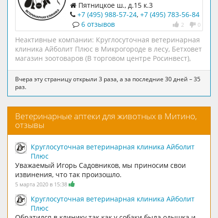
Пятницкое ш., д.15 к.3
+7 (495) 988-57-24
,
+7 (495) 783-56-84
6 отзывов
2
0
Неактивные компании:
Круглосуточная ветеринарная
клиника Айболит Плюс в Микрогороде в лесу
,
Бетховет
магазин зоотоваров (В торговом центре Росинвест)
,
Вчера эту страницу открыли 3 раза, а за последние 30 дней – 35
раз.
Ветеринарные аптеки для животных в Митино,
отзывы
Круглосуточная ветеринарная клиника Айболит
Плюс
Уважаемый Игорь Садовников, мы приносим свои
извинения, что так произошло.
5 марта 2020 в 15:38
Круглосуточная ветеринарная клиника Айболит
Плюс
Обратился в клинику так как у собаки была одышка и