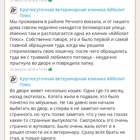
27 августа 2018 в 14:20
Круглосуточная ветеринарная клиника Айболит
Плюс
Мы проживаем в районе Речного вокзала, и от нашего
дома совсем недалеко находится Беломорская улица.
Именно там и располагается одна из клиник «Айболит
Плюс». Собственно говоря, это и было первой и самой
главной обращения туда, когда мы решили
стерилизовать свою кошечку, после чего обращались
туда же с травмой любимого питомца - неудачно
прыгнула во дворе и повредила лапку.
24 августа 2018 в 13:54
Круглосуточная ветеринарная клиника Айболит
Плюс
Во дворе живет несколько кошек. Одна где-то месяц
назад окотилась. Котята жили в подвале, это было
понятно по мяуканью. Не так давно они начали
выбегать во двор, и сперва я не заметил ничего
странного, но чуть позже заметил, что у них на глазах
какие-то странные выпуклости. Смотрелось это очень
странно и жутковато. Было очень жаль котят и я
решил отнести их к ветеринару. Сразу всех брать не
стал, а только одного.