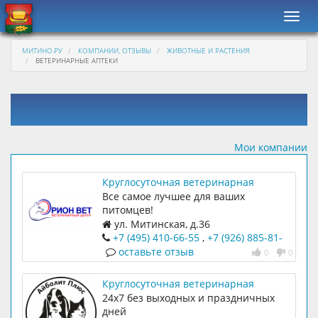
Навиг
МИТИНО.РУ
КОМПАНИИ, ОТЗЫВЫ
ЖИВОТНЫЕ И РАСТЕНИЯ
ВЕТЕРИНАРНЫЕ АПТЕКИ
Мои компании
Круглосуточная ветеринарная
клиника Орион Вет
Все самое лучшее для ваших
питомцев!
ул. Митинская, д.36
+7 (495) 410-66-55
,
+7 (926) 885-81-
40
оставьте отзыв
0
0
Круглосуточная ветеринарная
клиника Айболит Плюс
24х7 без выходных и праздничных
дней