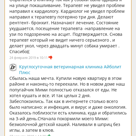
на улице покашливание. Терапевт не увидел проблем
направил к кардиологу. Кардиолог не увидел проблем
направил к терапевту потеряно три дня. Делают
рентгент- бронхит. Назначают лечение. Состояние
ухудшается, посещение терапевта -направление на
узи по подозрению на асцит. Подтверждается. Снова
терапевт который не видит ничего серьезного , и
делает укол, через двадцать минут собака умирает .
Спасибо((
24 февраля 2019 в 10:11
Круглосуточная ветеринарная клиника Айболит
Плюс
Сбылась наша мечта. Купили новую квартиру в этом
районе и наконец-то переехали. Но в новом доме наш
попугайчик Мими полностью отказался от еды. Не
хотел кушать и все. И так целых 2 дня.
Забеспокоились. Так как в интернете столько всего
было написано: и инфекция, и вирус и даже онкология.
Оказалось поблизости есть клиника, куда и обратились
на 3-ий день.СНачала покормили моего Мими:
безмолочной детской кашей. Наливали в шприц без
иглы, а затем в клюв.