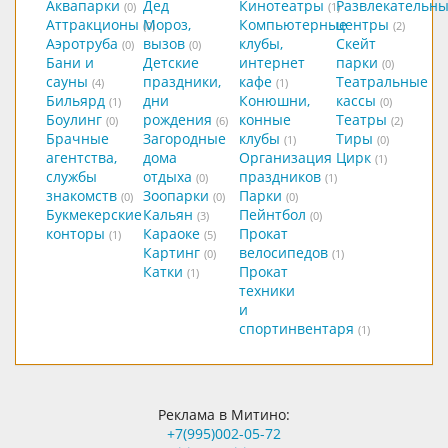
Аквапарки
Дед
Кинотеатры
Развлекательн
(0)
(1)
Аттракционы
Мороз,
Компьютерные
центры
(0)
(2)
Аэротруба
вызов
клубы,
Скейт
(0)
(0)
Бани и
Детские
интернет
парки
(0)
сауны
праздники,
кафе
Театральные
(4)
(1)
Бильярд
дни
Конюшни,
кассы
(1)
(0)
Боулинг
рождения
конные
Театры
(0)
(6)
(2)
Брачные
Загородные
клубы
Тиры
(1)
(0)
агентства,
дома
Организация
Цирк
(1)
службы
отдыха
праздников
(0)
(1)
знакомств
Зоопарки
Парки
(0)
(0)
(0)
Букмекерские
Кальян
Пейнтбол
(3)
(0)
конторы
Караоке
Прокат
(1)
(5)
Картинг
велосипедов
(0)
(1)
Катки
Прокат
(1)
техники
и
спортинвентаря
(1)
Реклама в Митино:
+7(995)002-05-72