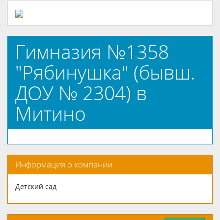
Гимназия №1358
"Рябинушка" (бывш.
ДОУ № 2304) в
Митино
Информация о компании
Детский сад