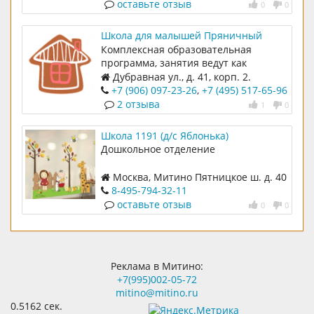
оставьте отзыв
0
0
Школа для малышей Пряничный
домик
Комплексная образовательная
программа, занятия ведут как
воспитатели, так и
Дубравная ул., д. 41, корп. 2.
специализированные педагоги
+7 (906) 097-23-26
,
+7 (495) 517-65-96
2 отзыва
1
0
Школа 1191 (д/с Яблонька)
Дошкольное отделение
Москва, Митино Пятницкое ш. д. 40
к. 2
8-495-794-32-11
оставьте отзыв
0
0
Реклама в Митино:
+7(995)002-05-72
mitino@mitino.ru
0.5162 сек.