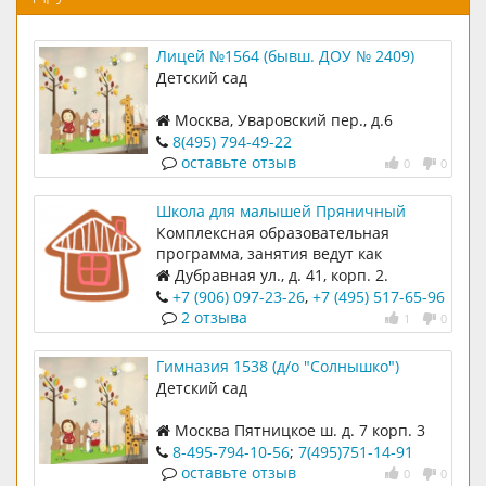
Лицей №1564 (бывш. ДОУ № 2409)
Детский сад
Москва, Уваровский пер., д.6
8(495) 794-49-22
оставьте отзыв
0
0
Школа для малышей Пряничный
домик
Комплексная образовательная
программа, занятия ведут как
воспитатели, так и
Дубравная ул., д. 41, корп. 2.
специализированные педагоги
+7 (906) 097-23-26
,
+7 (495) 517-65-96
2 отзыва
1
0
Гимназия 1538 (д/о "Солнышко")
Детский сад
Москва Пятницкое ш. д. 7 корп. 3
8-495-794-10-56
;
7(495)751-14-91
оставьте отзыв
0
0