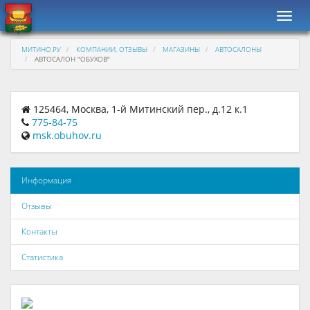
Навиг
МИТИНО.РУ
КОМПАНИИ, ОТЗЫВЫ
МАГАЗИНЫ
АВТОСАЛОНЫ
АВТОСАЛОН "ОБУХОВ"
125464, Москва, 1-й Митинский пер., д.12 к.1
775-84-75
msk.obuhov.ru
Информация
Отзывы
Контакты
Статистика