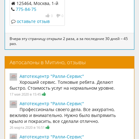
125464, Москва, 1-й
Митинский пер., д.12
775-84-75
к.1
0
0
оставьте отзыв
Вчера эту страницу открыли 2 раза, а за последние 30 дней – 45
раз.
Автосалоны в Митино, отзывы
Автотехцентр "Ралли-Сервис"
Хороший сервис. Толковые ребята. Делают
быстро. Стоимость услуг на нормальном уровне.
17 мая 2020 в 15:45
Автотехцентр "Ралли-Сервис"
Профессионалы своего дела. Все аккуратно,
вежливо и внимательно. Нужно было выпрямить
крыло и покрасить, все сделали отлично.
26 марта 2020 в 16:51
Автотехцентр "Ралли-Сервис"