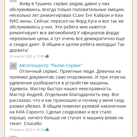
Живу в Тушино, сервис рядом, давно у них
обслуживаюсь, всегда только положительные эмоции,
несколько лет ремонтировал Ссанг Енг Кайрон и Киа
РИО жены. Сейчас пересел на Форд Куга и все так же
обслуживаюсь у них. Эти ребята мне кажется
ремонтируют все автомобили)) У официалов форда
нереальные цены, а тут очень все демократично еще
и скидки дают. В общем и целом ребята молодцы! Так
держать!
20 марта 2020 в 13:40
Автотехцентр "Ралли-Сервис"
Отличный сервис. Приятные люди. Девочка на
приемке документов, само очарование. И при этом на
удивление разбирается в устройстве машины.
Удивила. Мастер быстро нашел неисправность.
Мастер Андрей. Отдельная благодарность ему. Все
рассказал, что и как произошло и почему у меня сход-
развал убежал. В общем поменял рулевой наконечник
на КИА Соренто. Сделал сходразвал и все стало
хорошо. ничего больше не стучит и машину влево не
тянет. Спасибо
19 марта 2020 в 13:16