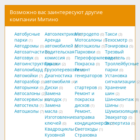
Возможно вас заинтересуют другие
компании Митино
Автобусные
Автоэлектрики
Метродепо
Такси
(0)
(0)
(3)
парки
Аренда
Мотосалоны
Техосмотр
(1)
(0)
(0)
Автодромы
автомобилей
Мотошколы
Тонировка
(0)
(2)
(5)
(5)
Автозапчасти
Водительская
Парковки
Трезвый
(9)
(0)
Автозвук
комиссия
Переоформление
водитель
(0)
(0)
(0)
(0)
Автоинструкторы
Гаражи
Покраска
Троллейбусные
(0)
(2)
(0)
Автоломбард
Грузоперевозки
Ремонт
парки
(0)
(3)
(0)
Автомойки
Диагностика
генераторов
Установка
(7)
Авторазбор
автомобиля
и
сигнализации
(0)
(4)
(2
Авторынки
Диски
стартеров
Хранение
(0)
(0)
(0)
Автосалоны
Замена
Ремонт и
шин
(2)
(2)
Автосервисы
колодок
покраска
Шиномонтаж
(26)
(1)
(8)
Автостекла
Замена
дисков
Шины
(1)
(1)
(1)
Автошколы
масла
Ремонт,
Шумоизоляция
(7)
(2)
Изготовление
заправка
Эвакуатор
(0)
ключей
кондиционеров
Экспертиза
(0)
(1)
(0)
Квадроциклы
Снегоходы
(1)
(1)
Кузовной
Страховка