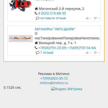
Митинский 2-й переулок, 2
8 (925) 510-88-30
оставьте отзыв
0
0
Автомойка "Авто драйв"
О
насТонированиеПолировкаНанотехнологи
автокондиционеров Добро
Волоцкой пер. д. 7 к. 1
пожаловать
+7(926)793-25-09
;
+7(495)759-54-44
;
754-55-00
1 отзыв
0
0
Реклама в Митино:
+7(995)002-05-72
mitino@mitino.ru
0.1526 сек.