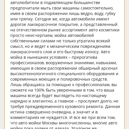
автолюбители в подавляющем большинстве
предпочитали мыть свои машины самостоятельно,
имея в своем распоряжении лишь ведро, воду, губку
или тряпку. Сегодня же, когда автомобили имеют
дорогое лакокрасочное покрытие, а представленный
на отечественном рынке ассортимент авто косметики
просто неисчерпаем, мойка автомобилей
собственными силами не только утратила всякий
смысл, но и ведет к механическим повреждениям
лакокрасочного слоя и его быстрому износу. Авто
мойка в нынешних условиях – прерогатива
профессионалов, вооруженных знаниями, навыками,
имеющих в своем распоряжении обширный арсенал
высокотехнологичного специального оборудования и
современных моющих и полировочных средств.
Лишь обращаясь за помощью к профессионалам, вы
сможете на 100% быть уверенными в том, что ваша
машина всегда будет выглядеть по-настоящему
нарядно и элегантно, а главное – прослужит долго, не
требуя преждевременного кузовного ремонта. Данная
истина совершенно очевидна, а значит и в
комментариях не нуждается. И все же при всем том,
что авто мойки Москвы многочисленны, многие авто
мойки пока далеки от идеала. Эталоном же