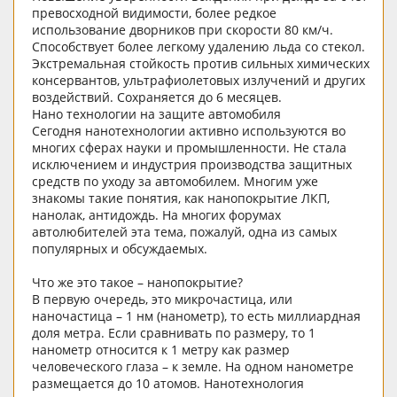
превосходной видимости, более редкое
использование дворников при скорости 80 км/ч.
Способствует более легкому удалению льда со стекол.
Экстремальная стойкость против сильных химических
консервантов, ультрафиолетовых излучений и других
воздействий. Сохраняется до 6 месяцев.
Нано технологии на защите автомобиля
Сегодня нанотехнологии активно используются во
многих сферах науки и промышленности. Не стала
исключением и индустрия производства защитных
средств по уходу за автомобилем. Многим уже
знакомы такие понятия, как нанопокрытие ЛКП,
нанолак, антидождь. На многих форумах
автолюбителей эта тема, пожалуй, одна из самых
популярных и обсуждаемых.
Что же это такое – нанопокрытие?
В первую очередь, это микрочастица, или
наночастица – 1 нм (нанометр), то есть миллиардная
доля метра. Если сравнивать по размеру, то 1
нанометр относится к 1 метру как размер
человеческого глаза – к земле. На одном нанометре
размещается до 10 атомов. Нанотехнология