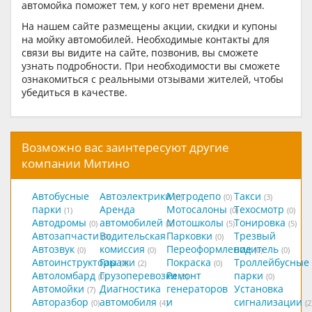
автомойка поможет тем, у кого нет времени днем.
На нашем сайте размещены акции, скидки и купоны
на мойку автомобилей. Необходимые контакты для
связи вы видите на сайте, позвонив, вы сможете
узнать подробности. При необходимости вы сможете
ознакомиться с реальными отзывами жителей, чтобы
убедиться в качестве.
Возможно вас заинтересуют другие
компании Митино
Автобусные
Автоэлектрики
Метродепо
Такси
(0)
(0)
(3)
парки
Аренда
Мотосалоны
Техосмотр
(1)
(0)
(0)
Автодромы
автомобилей
Мотошколы
Тонировка
(0)
(2)
(5)
(5)
Автозапчасти
Водительская
Парковки
Трезвый
(9)
(0)
Автозвук
комиссия
Переоформление
водитель
(0)
(0)
(0)
(0)
Автоинструкторы
Гаражи
Покраска
Троллейбусные
(0)
(2)
(0)
Автоломбард
Грузоперевозки
Ремонт
парки
(0)
(3)
(0)
Автомойки
Диагностика
генераторов
Установка
(7)
Авторазбор
автомобиля
и
сигнализации
(0)
(4)
(2