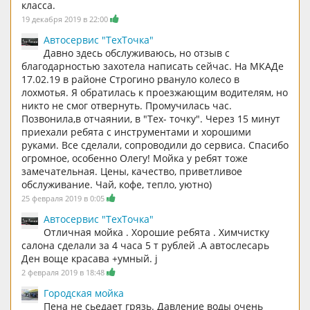
класса.
19 декабря 2019 в 22:00
Автосервис "ТехТочка"
Давно здесь обслуживаюсь, но отзыв с
благодарностью захотела написать сейчас. На МКАДе
17.02.19 в районе Строгино рвануло колесо в
лохмотья. Я обратилась к проезжающим водителям, но
никто не смог отвернуть. Промучилась час.
Позвонила,в отчаянии, в "Тех- точку". Через 15 минут
приехали ребята с инструментами и хорошими
руками. Все сделали, сопроводили до сервиса. Спасибо
огромное, особенно Олегу! Мойка у ребят тоже
замечательная. Цены, качество, приветливое
обслуживание. Чай, кофе, тепло, уютно)
25 февраля 2019 в 0:05
Автосервис "ТехТочка"
Отличная мойка . Хорошие ребята . Химчистку
салона сделали за 4 часа 5 т рублей .А автослесарь
Ден воще красава +умный. j
2 февраля 2019 в 18:48
Городская мойка
Пена не сьедает грязь. Давление воды очень