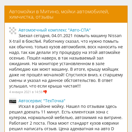
Автомойки в Митино, мойки автомобилей,
химчистка, отзывы
Автомоечный комплекс "Авто-СПА"
Заехал сегодня, 04.01.2021 помыть машину Nissan
X-trail в бокс№4. Работнику сказал, что нужно помыть
как обычно, только кузов автомобиля, воск наносить не
надо, так как делали эту процедуру на этой автомойке
осенью. Пошёл наверх, в так называемый зал
ожидания. На мониторе установленном в зале
наблюдаю как моют машину. В итоге, крышу мойщик
даже не прошёл мочалкой! Спустился вниз, к старшему
смены и указал на данное обстоятельство. В ответ
услышал, что если крыша чистая!!!
4 января 2021 в 14:59
Автосервис "ТехТочка"
Искал в районе мойку. Нашел по отзывам здесь
решил доехать 11 минут. Есть клиентская зона с
кулером, нормальной мебелью, автохимия на витрине.
Работают 2 поста. Пока моют стандарт кузов коврики
решил написать отзыв. Цена адекватная на авто D