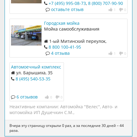
Красногорск-Митино,10.
+7 (495) 995-08-73
,
8 (800) 707-90-90
оставьте отзыв
1
0
Городская мойка
Мойка самообслуживания
1-ый Митинский переулок,
владение 3
8 800 100-41-95
4 отзыва
1
0
Автомоечный комплекс
"Авто-СПА"
ул. Барышиха, 35
8 (495) 540-53-35
6 отзывов
0
0
Неактивные компании:
Автомойка "Велес"
,
Авто- и
мотомойка ИП Душечкин С.М.
,
Вчера эту страницу открыли 0 раз, а за последние 30 дней – 44
раза.