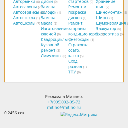
Авторынки
Диски
стартеров
Хранение
(0)
(0)
(0)
Автосалоны
Замена
Ремонт и
шин
(2)
(2)
Автосервисы
колодок
покраска
Шиномонтаж
(26)
(1)
(8)
Автостекла
Замена
дисков
Шины
(1)
(1)
(1)
Автошколы
масла
Ремонт,
Шумоизоляция
(7)
(2)
Изготовление
заправка
Эвакуатор
(0)
ключей
кондиционеров
Экспертиза
(0)
(1)
(0)
Квадроциклы
Снегоходы
(1)
(1)
Кузовной
Страховка
ремонт
осаго,
(3)
Лимузины
каско
(0)
(5)
Сход
развал
(1)
ТПУ
(0)
Реклама в Митино:
+7(995)002-05-72
mitino@mitino.ru
0.2456 сек.