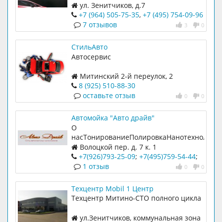
ул. Зенитчиков, д.7
+7 (964) 505-75-35
,
+7 (495) 754-09-96
7 отзывов
3
0
СтильАвто
Автосервис
Митинский 2-й переулок, 2
8 (925) 510-88-30
оставьте отзыв
0
0
Автомойка "Авто драйв"
О
насТонированиеПолировкаНанотехнологи
автокондиционеров Добро
Волоцкой пер. д. 7 к. 1
пожаловать
+7(926)793-25-09
;
+7(495)759-54-44
;
754-55-00
1 отзыв
0
0
Техцентр Mobil 1 Центр
Техцентр Митино-СТО полного цикла
ул.Зенитчиков, коммунальная зона