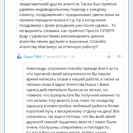
представителей других агентств. Также был приятно
удивлен индивидуальному подходу к каждому
клиенту, поздравления с праздниками, цветы жене на
приёме-передачи жилья и т.д. Ну а когда меня
поздравили с Днём рождения уже после сделки… То
не выразить словами, как приятно! Просто СУПЕР!!!
Буду с удовольствием рекомендовать данное
агенство своим друзьям и знакомым. Спасибо
агентству МакSимус за отличную работу!!!
Super1966
27 июля 2012 в 11:24
1
0
Александр, огромное спасибо прежде всего за то,
что при всей своей загруженности Вы нашли
время написать отзыв о нашей работе, а также за
теплые слова в адрес Агентства.Наша с Вами
сделка действительно была не из легких, но
главное, что в результате Вы получили именно то,
что хотели: 3-ку вместо 2-ки, плюс по соседству
однушку в новостройке, любимый район и более
короткий путь к воскресному отдыху-на дачу! Все
сложилось так еще и потому, что Вы всей своей
дружной семьей трудились вместе с нами, были
очень послушны, оперативны и покладисты.
Счастья Вам на новом месте, любви, удачи,