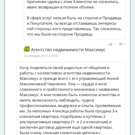
причинам сделка с этим Клиентом не сложилась,
аванс возвращен в полном объеме.
В сфере услуг нельзя быть на стороне и Продавца,
и Покупателя, ты всегда отстаиваешь интересы
той стороны, кого представляешь. Так сложилось,
что мы были на стороне Продавца.
3
0
Агентство недвижимости Максимус
26 января 2017 в 9:50
Хочу поделиться своей радостью от общения и
работы с коллективом агентства недвижимости
Максимус и прежде всего с его управляющей Анной
Максимовной Черненко. Она — сердце и мозг
слаженного и сработанного механизма с названием
Максимус. А мне повезло быть клиентом агентства и
иметь возможность наблюдать, чудеса
профессионализма, выдержки и опыта, проявляемые
ею. За неполных 4 месяца работы была продана 3-х
комнатная квартира, подобраны и куплены 2
альтернативные квартиры (1- и 2-х-комнатная) и
заключён договор дарения ещё одной квартиры.
Была очень сложная клиентская цепочка с