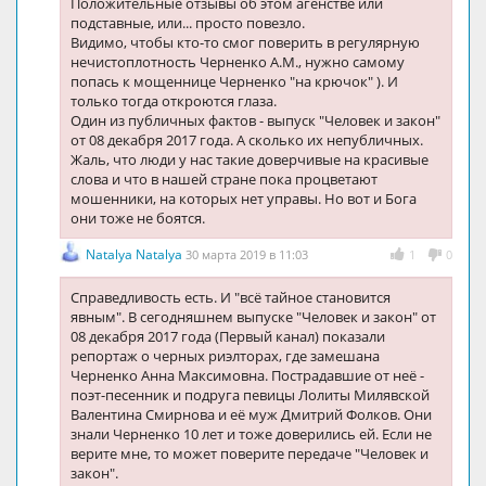
Положительные отзывы об этом агенстве или
подставные, или... просто повезло.
Видимо, чтобы кто-то смог поверить в регулярную
нечистоплотность Черненко А.М., нужно самому
попась к мощеннице Черненко "на крючок" ). И
только тогда откроются глаза.
Один из публичных фактов - выпуск "Человек и закон"
от 08 декабря 2017 года. А сколько их непубличных.
Жаль, что люди у нас такие доверчивые на красивые
слова и что в нашей стране пока процветают
мошенники, на которых нет управы. Но вот и Бога
они тоже не боятся.
Natalya Natalya
30 марта 2019 в 11:03
1
0
Справедливость есть. И "всё тайное становится
явным". В сегодняшнем выпуске "Человек и закон" от
08 декабря 2017 года (Первый канал) показали
репортаж о черных риэлторах, где замешана
Черненко Анна Максимовна. Пострадавшие от неё -
поэт-песенник и подруга певицы Лолиты Милявской
Валентина Смирнова и её муж Дмитрий Фолков. Они
знали Черненко 10 лет и тоже доверились ей. Если не
верите мне, то может поверите передаче "Человек и
закон".