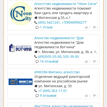
Агентство недвижимости "Неон Сити"
Агентство недвижимости поможет
Вам сдать или продать квартиру и
любую другую недвижимость в СЗАО:
Митинская д.55, к.1
Митино, Строгино, Щукино, Тушино,
(495) 5421241
,
+7(909)9990277
Покровском-Стрешнево, Красногорске
1 отзыв
0
0
и т.д.
Агенство недвижимости "Дом
Недвижимости Вотчина"
Агенство недвижимости "Дом
Недвижимости Вотчина"
г. Москва, ул. Митинская, д. 36, к. 1,
ТЦ Ковчег офис 419.
(495)505-55-00
,
505-39-00
16 отзывов
5
1
ИНКОМ-Митино, агентство
недвижимости
Отделение ведущей риэлторской
компании на российском рынке
ул. Митинская, д. 33
+7 (495) 363-17-01
9 отзывов
0
2
ВЫСОТКА агентство недвижимости