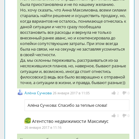
была приостановлена и не по нашему желанию.
Но, хочу сказать, что Анна Максимовна, всеми силами
старалась найти решение и осуществить продажу, но,
когда вариантов не осталось, понимающе отнеслась к
даной ситуации и често сразу пообещала
восстановить все расходы и вернула не только
внесенный ранее аванс, но и компенсировала до
копейки сопутствуюшие затраты. При этом всегда
была на связи, ни на секунду не заставляя усомниться
в своей честности.
Да, мы склонны переживать, расстраиваться из-за
несложившихся планов, но, наверное, бывают разные
ситуации и, возможно, иногда стоит отнестись
филосовски:)) ведь все было возвращено к отправной
точке, а ситуации в жизни, и правда, бывают разные:))
Алёна Сучкова
26 января 2017 в 11:05
2
0
Алёна Сучкова: Спасибо за теплые слова!
0
0
Агентство недвижимости Максимус
26 января 2017 в 11:16