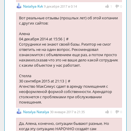
Nataliya Kvk
9 декабря 2017 в 0:14
1
0
Вот реальные отзывы (прошлых лет) об этой копании
с других сайтов:
Алена
04 декабря 2014 at 15:56 | #
Сотрудники не знают своей базы. Риэлтор не смог
ответить не на один вопрос. Рекомендовал
ознакомится с объявлением еще раз, а потом просто
нахамил,сказав что это не ваше дело какой сотрудник
с каким объектом у нас работает.
Стелла
30 сентября 2015 at 21:13 | #
Агенство МакСимус сдает в аренду помещения с
неоформленой формой собственности. Арендатор
столкнется с проблемами при обслуживании
помещения.
Natalya Natalya
30 января 2017 в 21:35
0
0
Да, Алена, конечно, ситуации бывают разные. Но
когда эту ситуацию НАРОЧНО создаёт сам