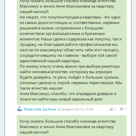
Хочу сказать большое спасибо команде агентства
Максимус и лично Анне Максимовне за квартиру
нашей мечты!!!
Не секрет, что покупка/продажа квартиры - это одно
из самых дорогостоящих и, соотвественно, нервных
решений в жизни, сопряжённое с большим
количеством организационных и бумажных
моментов. Наша сделка содержала как покупку, так и
продажу, но благодаря работе профессионалов мы
смогли по максимуму! облегчить себе этот процесс,
сосредоточившись на главном - выборе той самой
единственной нашей квартиры.
По моему опыту очень важно при выборе риелтора
найти человека/агенство, которому вы априори
будете доверять, тк речь пойдёт о больших суммах,
сложных сделках и, порой, нервных переговорах. Мы
такое агенство нашли!
Анна Максимус, спасибо, что оправдали доверие и
помогли найти наш новый идеальный дом!
Nadezhda Sycheva
26 января 2017 в 10:43
2
0
Хочу сказать большое спасибо команде агентства
Максимус и лично Анне Максимовне за квартиру
нашей мечты!!!