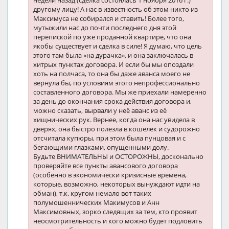
недели назад (сделка состоялась 1 ноября 2016 г.)
другому лицу! А нас в известность об этом никто из
Максимуса не собирался и ставить! Более того,
мутыжили нас до почти последнего дня этой
перепиской по уже проданной квартире, что она
якобы существует и сделка в силе! Я думаю, что цель
этого там была «на дурачка», и она заключалась в
хитрых пунктах договора. И если бы мы опоздали
хоть на полчаса, то она бы даже аванса моего не
вернула бы, по условиям этого непрофессионально
составленного договора. Мы же приехали намеренно
за день до окончания срока действия договора и,
можно сказать, вырвали у неё аванс из её
хищнических рук. Вернее, когда она нас увидела в
дверях, она быстро полезла в кошелёк и судорожно
отсчитала купюры, при этом была пунцовая и с
бегающими глазками, опущенными долу.
Будьте ВНИМАТЕЛЬНЫ и ОСТОРОЖНЫ, досконально
проверяйте все пункты авансового договора
(особенно в экономически кризисные времена,
которые, возможно, некоторых вынуждают идти на
обман), т.к. кругом немало вот таких
полумошеннических Макимусов и Анн
Максимовных, зорко следящих за тем, кто проявит
неосмотрительность и кого можно будет подловить