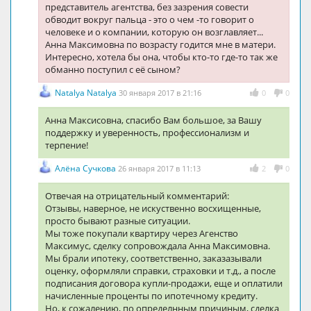
представитель агентства, без зазрения совести
обводит вокруг пальца - это о чем -то говорит о
человеке и о компании, которую он возглавляет...
Анна Максимовна по возрасту годится мне в матери.
Интересно, хотела бы она, чтобы кто-то где-то так же
обманно поступил с её сыном?
Natalya Natalya
30 января 2017 в 21:16
0
0
Анна Максисовна, спасибо Вам большое, за Вашу
поддержку и уверенность, профессионализм и
терпение!
Алёна Сучкова
26 января 2017 в 11:13
2
0
Отвечая на отрицательный комментарий:
Отзывы, наверное, не искуственно восхищенные,
просто бывают разные ситуации.
Мы тоже покупали квартиру через Агенство
Максимус, сделку сопровождала Анна Максимовна.
Мы брали ипотеку, соответственно, заказазывали
оценку, оформляли справки, страховки и т.д., а после
подписания договора купли-продажи, еще и оплатили
начисленные проценты по ипотечному кредиту.
Но, к сожалению, по определнным причиным, сделка