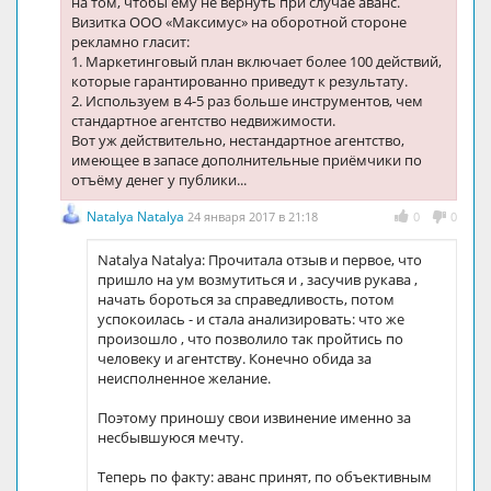
на том, чтобы ему не вернуть при случае аванс.
Визитка ООО «Максимус» на оборотной стороне
рекламно гласит:
1. Маркетинговый план включает более 100 действий,
которые гарантированно приведут к результату.
2. Используем в 4-5 раз больше инструментов, чем
стандартное агентство недвижимости.
Вот уж действительно, нестандартное агентство,
имеющее в запасе дополнительные приёмчики по
отъёму денег у публики...
Natalya Natalya
24 января 2017 в 21:18
0
0
Natalya Natalya: Прочитала отзыв и первое, что
пришло на ум возмутиться и , засучив рукава ,
начать бороться за справедливость, потом
успокоилась - и стала анализировать: что же
произошло , что позволило так пройтись по
человеку и агентству. Конечно обида за
неисполненное желание.
Поэтому приношу свои извинение именно за
несбывшуюся мечту.
Теперь по факту: аванс принят, по объективным