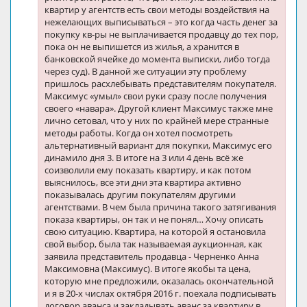
квартир у агентств есть свои методы воздействия на
нежелающих выписываться – это когда часть денег за
покупку кв-ры не выплачивается продавцу до тех пор,
пока он не выпишется из жилья, а хранится в
банковской ячейке до момента выписки, либо тогда
через суд). В данной же ситуации эту проблему
пришлось расхлебывать представителям покупателя.
Максимус «умыл» свои руки сразу после получения
своего «навара». Другой клиент Максимус также мне
лично сетовал, что у них по крайней мере странные
методы работы. Когда он хотел посмотреть
альтернативный вариант для покупки, Максимус его
динамило дня 3. В итоге на 3 или 4 день всё же
соизволили ему показать квартиру, и как потом
выяснилось, все эти дни эта квартира активно
показывалась другим покупателям другими
агентствами. В чем была причина такого затягивания
показа квартиры, он так и не понял… Хочу описать
свою ситуацию. Квартира, на которой я остановила
свой выбор, была так называемая аукционная, как
заявила представитель продавца - Черненко Анна
Максимовна (Максимус). В итоге якобы та цена,
которую мне предложили, оказалась окончательной
и я в 20-х числах октября 2016 г. поехала подписывать
договор аванса и закладывать аванс за квартиру в