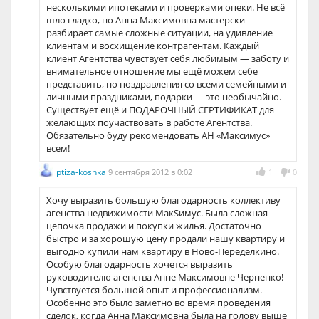
несколькими ипотеками и проверками опеки. Не всё
шло гладко, но Анна Максимовна мастерски
разбирает самые сложные ситуации, на удивление
клиентам и восхищение контрагентам. Каждый
клиент Агентства чувствует себя любимым — заботу и
внимательное отношение мы ещё можем себе
представить, но поздравления со всеми семейными и
личными праздниками, подарки — это необычайно.
Существует ещё и ПОДАРОЧНЫЙ СЕРТИФИКАТ для
желающих поучаствовать в работе Агентства.
Обязательно буду рекомендовать АН «Максимус»
всем!
ptiza-koshka
9 сентября 2012 в 0:02
1
0
Хочу выразить большую благодарность коллективу
агенства недвижимости МакSимус. Была сложная
цепочка продажи и покупки жилья. Достаточно
быстро и за хорошую цену продали нашу квартиру и
выгодно купили нам квартиру в Ново-Переделкино.
Особую благодарность хочется выразить
руководителю агенства Анне Максимовне Черненко!
Чувствуется большой опыт и профессионализм.
Особенно это было заметно во время проведения
сделок, когда Анна Максимовна была на голову выше