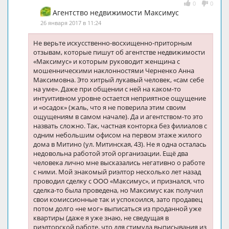
0
0
Агентство недвижимости Максимус
26 января 2017 в 11:24
Не верьте искусственно-восхищенно-приторным
отзывам, которые пишут об агентстве недвижимости
«Максимус» и которым руководит женщина с
мошенническими наклонностями Черненко Анна
Максимовна. Это хитрый лукавый человек, «сам себе
на уме». Даже при общении с ней на каком-то
интуитивном уровне остается неприятное ощущение
и «осадок» (жаль, что я не поверила этим своим
ощущениям в самом начале). Да и агентством-то это
назвать сложно. Так, частная конторка без филиалов с
одним небольшим офисом на первом этаже жилого
дома в Митино (ул. Митинская, 43). Не я одна осталась
недовольна работой этой организации. Ещё два
человека лично мне высказались негативно о работе
с ними. Мой знакомый риэлтор несколько лет назад
проводил сделку с ООО «Максимус», и признался, что
сделка-то была проведена, но Максимус как получил
свои комиссионные так и успокоился, зато продавец
потом долго «не мог» выписаться из проданной уже
квартиры (даже я уже знаю, не сведущая в
риэлторской работе, что для стимула выписывания из