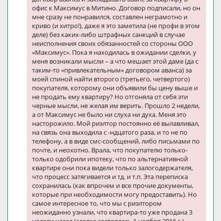
офис к Максимус в Митино. Договор подписали, но он
мне сразу не понравился, составлен неграмотно и
криво (и хитро!), даже я это заметила (не профи в этом
деле) без каких-либо штрафных санкций в случае
неисполнения своих обязанностей со стороны ООО
«Максимус». Пока я находилась в ожидании сделки, у
меня возникали мысли – а что мешает этой даме (да с
таким-то «привлекательным» договором аванса) за
моей спиной найти второго (третьего, четвертого)
покупателя, которому они объявили бы цену выше и
не продать ему квартиру? Но отгоняла от себя эти
черные мысли, не желая им верить. Прошло 2 недели,
а от Максимус не было ни слуха ни духа. Меня это
насторожило. Мой риэлтор постоянно её вылавливал,
на связь она выходила с -ндцатого раза, и то не по
телефону, а в виде смс-сообщений, либо письмами по
почте, и неохотно. Врала, что покупателю только-
только одобрили ипотеку, что по альтернативной
квартире они пока видели только залогодержателя,
что процесс затягивается и тд. и т.п. Эта переписка
сохранилась (как впрочем и все прочие документы,
которые при необходимости могу предоставить). Но
самое интересное то, что мы с риэлтором
неожиданно узнали, что квартира-то уже продана 3